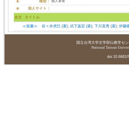
種類：
個人著者
個人サイト：
全文
タイトル
≪覚書≫
佐々木求巳 (著)
;
武下嘉宏 (著)
;
下川直秀 (著)
;
伊藤曙
国立台湾大学
文学部仏教学セン
National Taiwan Universi
doi:10.6681