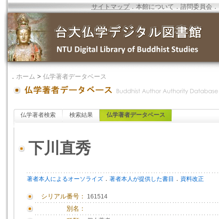
サイトマップ
．
本館について
．
諮問委員会
．
．
ホーム
>
仏学著者データベース
仏学著者検索
検索結果
仏学著者データベース
下川直秀
．
．
著者本人によるオーソライズ
著者本人が提供した書目
資料改正
シリアル番号：
161514
別名：