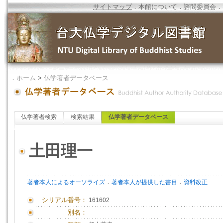
サイトマップ
．
本館について
．
諮問委員会
．
．
ホーム
>
仏学著者データベース
仏学著者検索
検索結果
仏学著者データベース
土田理一
．
．
著者本人によるオーソライズ
著者本人が提供した書目
資料改正
シリアル番号：
161602
別名：