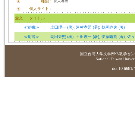
種類：
個人著者
個人サイト：
全文
タイトル
≪覚書≫
土田理一 (著)
;
河村孝照 (著)
;
鶴岡静夫 (著)
≪覚書≫
岡田栄照 (著)
;
土田理一 (著)
;
伊藤曙覧 (著)
;
佐々
国立台湾大学
文学部仏教学セン
National Taiwan Universi
doi:10.6681