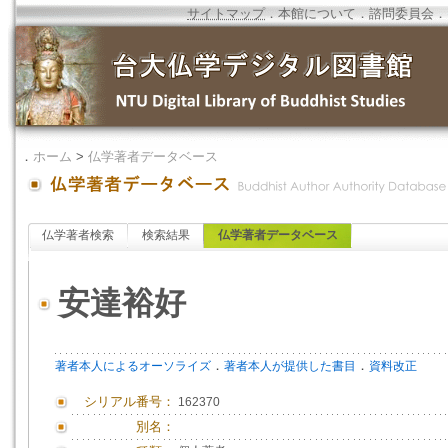
サイトマップ
．
本館について
．
諮問委員会
．
．
ホーム
>
仏学著者データベース
仏学著者検索
検索結果
仏学著者データベース
安達裕好
．
．
著者本人によるオーソライズ
著者本人が提供した書目
資料改正
シリアル番号：
162370
別名：