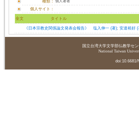
種類：
個人著者
個人サイト：
全文
タイトル
《日本宗教史関係論文発表会報告》
塩入伸一 (著)
;
安達裕好 (
国立台湾大学
文学部仏教学セン
National Taiwan Universi
doi:10.6681