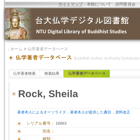
サイトマップ
．
本館について
．
諮問委員会
．
．
ホーム
>
仏学著者データベース
仏学著者検索
検索結果
仏学著者データベース
Rock, Sheila
．
．
著者本人によるオーソライズ
著者本人が提供した書目
資料改正
シリアル番号：
16863
別名：
種類：