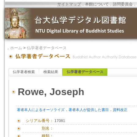
サイトマップ
．
本館について
．
諮問委員会
．
．
ホーム
>
仏学著者データベース
仏学著者検索
検索結果
仏学著者データベース
Rowe, Joseph
．
．
著者本人によるオーソライズ
著者本人が提供した書目
資料改正
シリアル番号：
17081
別名：
種類：