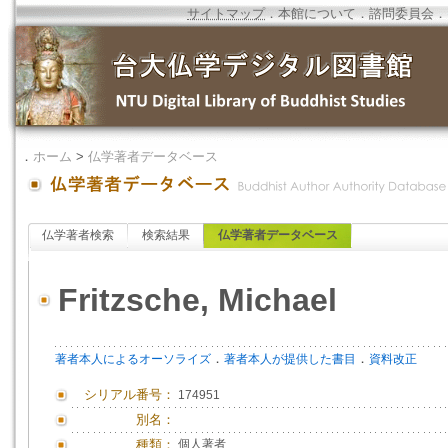
サイトマップ
．
本館について
．
諮問委員会
．
．
ホーム
>
仏学著者データベース
仏学著者検索
検索結果
仏学著者データベース
Fritzsche, Michael
．
．
著者本人によるオーソライズ
著者本人が提供した書目
資料改正
シリアル番号：
174951
別名：
種類：
個人著者