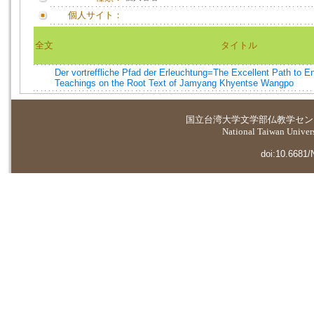
個人サイト：
全文
タイトル
Der vortreffliche Pfad der Erleuchtung=The Excellent Path to E
Teachings on the Root Text of Jamyang Khyentse Wangpo
国立台湾大学
文学部仏教学セン
National Taiwan Universi
doi:10.6681