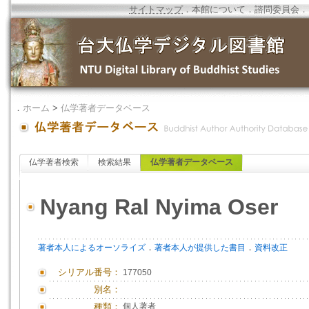
サイトマップ
．
本館について
．
諮問委員会
．
．
ホーム
>
仏学著者データベース
仏学著者検索
検索結果
仏学著者データベース
Nyang Ral Nyima Oser
．
．
著者本人によるオーソライズ
著者本人が提供した書目
資料改正
シリアル番号：
177050
別名：
種類：
個人著者