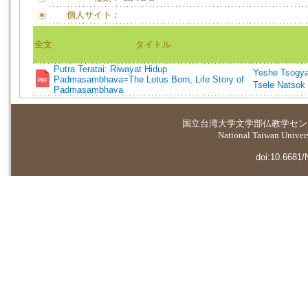
個人サイト：
全文
タイトル
Putra Teratai: Riwayat Hidup
Yeshe Tsogy
Padmasambhava=The Lotus Born, Life Story of
Tsele Natsok
Padmasambhava
国立台湾大学
文学部仏教学セン
National Taiwan Universi
doi:10.6681