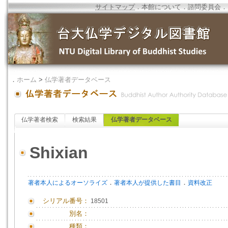
サイトマップ
．
本館について
．
諮問委員会
．
．
ホーム
>
仏学著者データベース
仏学著者検索
検索結果
仏学著者データベース
Shixian
．
．
著者本人によるオーソライズ
著者本人が提供した書目
資料改正
シリアル番号：
18501
別名：
種類：