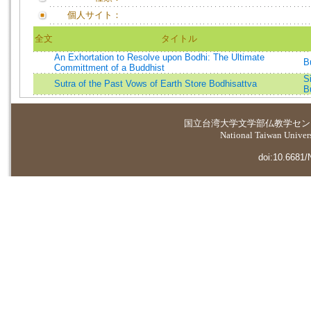
個人サイト：
全文
タイトル
An Exhortation to Resolve upon Bodhi: The Ultimate
B
Committment of a Buddhist
S
Sutra of the Past Vows of Earth Store Bodhisattva
B
国立台湾大学
文学部仏教学セン
National Taiwan Universi
doi:10.6681