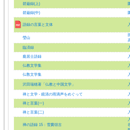
碧巌録(上)
碧巌録(中)
語録の言葉と文体
瑩山
臨済録
龐居士語録
仏教文学集
仏敎文学集
入
沢田瑞穂著「仏教と中国文学」
禅と文学 - 鏡清の雨滴声をめぐって
入
禅と言葉(一)
入
禅と言葉(二)
入
入
禅の語録 15：雪竇頌古
谷
聖