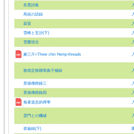
良寛詩集
馬祖の語録
寂室
雪峰と玄沙(下)
入
雪竇頌古
麻三斤=Three chin Hemp-threads
入
敦煌定格聯章曲子補録
景德傳燈錄三
景德傳燈錄四
無著道忠的禪學
雲門との機縁
碧巌録(下)