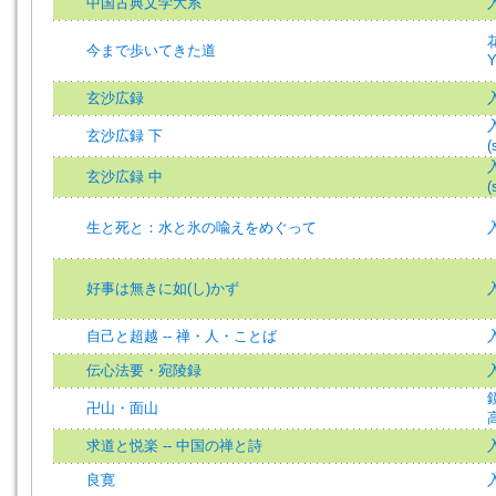
中国古典文学大系
入
今まで歩いてきた道
Y
玄沙広録
入
玄沙広録 下
(
入
玄沙広録 中
(
生と死と：水と氷の喩えをめぐって
入
好事は無きに如(し)かず
自己と超越 -- 禅・人・ことば
伝心法要・宛陵録
卍山・面山
求道と悦楽 -- 中国の禅と詩
良寛