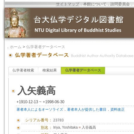
サイトマップ
．
本館について
．
諮問委員会
．
．
ホーム
>
仏学著者データベース
仏学著者検索
検索結果
仏学著者データベース
入矢義高
+1910-12-13 ~ +1998-06-30
．
．
著者本人によるオーソライズ
著者本人が提供した書目
資料改正
シリアル番号：
23783
別名：
Iriya, Yoshitaka
=
入谷義高