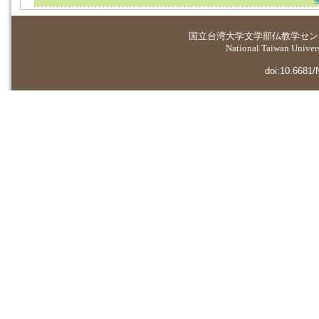
国立台湾大学
文学部仏教学セン
National Taiwan Universi
doi:10.6681