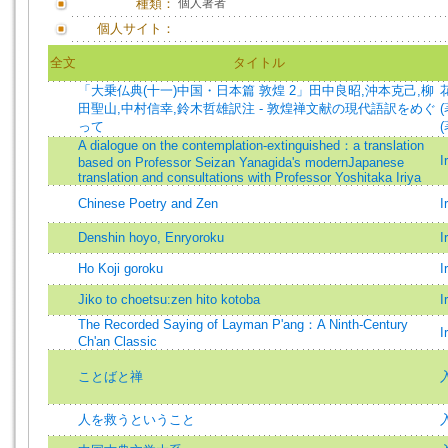
種類：
個人著者
個人サイト：
全文
タイトル
「大乗仏典(十一)中国・日本篇 敦煌 2」田中良昭,沖本克己,柳
田聖山,中村信幸,鈴木哲雄訳注 - 敦煌禅文献の現代語訳をめぐ
(
って
(
A dialogue on the contemplation-extinguished：a translation
I
based on Professor Seizan Yanagida's modernJapanese
translation and consultations with Professor Yoshitaka Iriya
Chinese Poetry and Zen
I
Denshin hoyo, Enryoroku
I
Ho Koji goroku
I
Jiko to choetsu:zen hito kotoba
I
The Recorded Saying of Layman P'ang：A Ninth-Century
I
Ch'an Classic
ことばと禅
人を救うということ