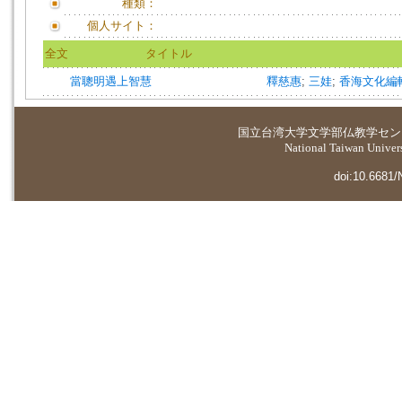
種類：
個人サイト：
全文
タイトル
當聰明遇上智慧
釋慈惠
;
三娃
;
香海文化編
国立台湾大学
文学部仏教学セン
National Taiwan Universi
doi:10.6681