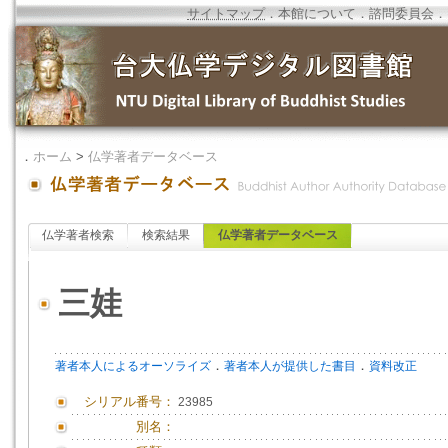
サイトマップ
．
本館について
．
諮問委員会
．
．
ホーム
>
仏学著者データベース
仏学著者検索
検索結果
仏学著者データベース
三娃
．
．
著者本人によるオーソライズ
著者本人が提供した書目
資料改正
シリアル番号：
23985
別名：