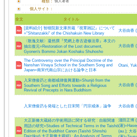
種類：
個人著者
個人サイト：
全文
タイトル
[資料紹介] 智積院新文庫所蔵『視覃雑記』について
大谷由香 (
="Shitanzakki" of the Chishakuin New Library
〈散逸文献〉凝然撰『梵網上巻古迹修法章』本文の
大谷由香 (著)
抽出復元=Restoration of the Lost document,
Gyonen's Bommo Jokan Koshaku Shuhosho
The Controversy over the Principal Doctrine of the
Nanshan Vinaya School in the Southern Song and
Otani, Y
Japan=南宋代南山宗における論争と日本
入宋僧俊芿と南都戒律復興運動=Shunjō from the
大谷由香 (
Southern Song and Efforts towards a Religious
Revival of Precepts in Nara Buddhism
入宋僧俊芿を発端とした日宋間「円宗戒体」論争
大谷由香 (
淺田正博 (著)
大正新脩大蔵経の学術用語に関する研究 : 自殺関連
(著)=Haseg
用語の研究=Studies of Technical Terms in the Taishō
Edition of the Buddhist Canon (Taishō Shinshū
(au.)
;
大谷由
Daizōkyō 大正新脩大蔵経) : An Analysis of Terms
(著)=Tsurut