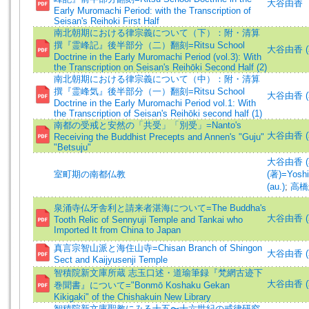
大谷由香
Early Muromachi Period: with the Transcription of
Seisan's Reihoki First Half
南北朝期における律宗義について（下）：附・清算
撰『霊峰記』後半部分（二）翻刻=Ritsu School
大谷由香 (著)
Doctrine in the Early Muromachi Period (vol.3): With
the Transcription on Seisan's Reihōki Second Half (2)
南北朝期における律宗義について（中）：附・清算
撰『霊峰気』後半部分（一）翻刻=Ritsu School
大谷由香 (著)
Doctrine in the Early Muromachi Period vol.1: With
the Transcription of Seisan's Reihōki second half (1)
南都の受戒と安然の「共受」「別受」=Nanto's
大谷由香 (
Receiving the Buddhist Precepts and Annen's "Guju"
"Betsuju"
大谷由香 (著)
室町期の南都仏教
(著)=Yoshi
(au.)
;
高橋
泉涌寺仏牙舎利と請来者湛海について=The Buddha's
大谷由香 (著)
Tooth Relic of Sennyuji Temple and Tankai who
Imported It from China to Japan
真言宗智山派と海住山寺=Chisan Branch of Shingon
大谷由香 (
Sect and Kaijyusenji Temple
智積院新文庫所蔵 志玉口述・道瑜筆録『梵網古迹下
大谷由香 (
巻聞書』について="Bonmō Koshaku Gekan
Kikigaki" of the Chishakuin New Library
智積院新文庫聖教にみる十五〜十六世紀の戒律研究