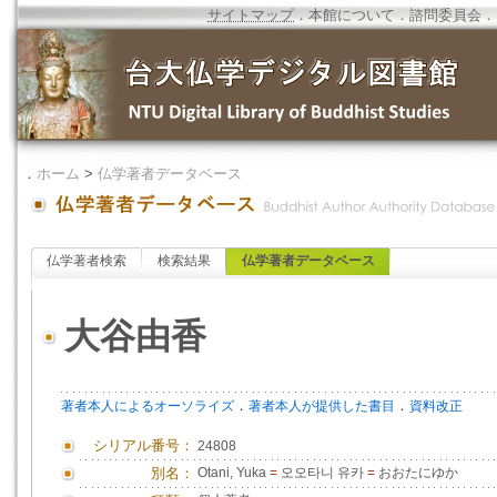
サイトマップ
．
本館について
．
諮問委員会
．
．
ホーム
>
仏学著者データベース
仏学著者検索
検索結果
仏学著者データベース
大谷由香
．
．
著者本人によるオーソライズ
著者本人が提供した書目
資料改正
シリアル番号：
24808
別名：
Otani, Yuka
=
오오타니 유카
=
おおたにゆか