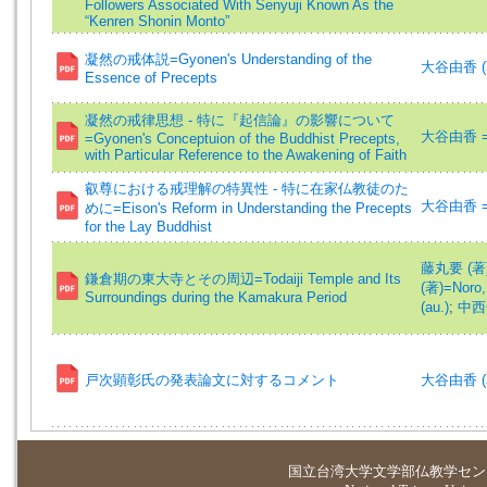
Followers Associated With Senyuji Known As the
“Kenren Shonin Monto”
凝然の戒体説=Gyonen's Understanding of the
大谷由香 (著)
Essence of Precepts
凝然の戒律思想 - 特に『起信論』の影響について
大谷由香 =O
=Gyonen's Conceptuion of the Buddhist Precepts,
with Particular Reference to the Awakening of Faith
叡尊における戒理解の特異性 - 特に在家仏教徒のた
大谷由香 =O
めに=Eison's Reform in Understanding the Precepts
for the Lay Buddhist
藤丸要 (著)=
鎌倉期の東大寺とその周辺=Todaiji Temple and Its
(著)=Noro, 
Surroundings during the Kamakura Period
(au.)
;
中西俊英
戸次顕彰氏の発表論文に対するコメント
大谷由香 (著)
国立台湾大学
文学部仏教学セン