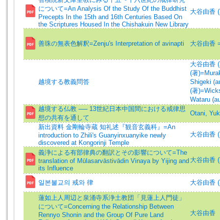
について=An Analysis Of the Study Of the Buddhist
大谷由香 (著)
Precepts In the 15th and 16th Centuries Based On
the Scriptures Housed In the Chishakuin New Library
善珠の無表色解釈=Zenju's Interpretation of avinapti
大谷由香 =O
大谷由香 (著)
(著)=Murak
越境する教義問答
Shigeki (a
(著)=Wicks
Wataru (au
越境する仏教 ── 13世紀日本中国間における戒律思
Otani, Y
想の共有を通して
新出資料 金剛輪寺蔵 知礼述『観音玄義科』=An
大谷由香 (著)
introduction to Zhili's Guanyinxuanyike newly
discovered at Kongorinji Temple
義浄による有部律典の翻訳とその影響について=The
大谷由香 (著)
translation of Mūlasarvāstivādin Vinaya by Yijing and
its Influence
일본불교의 戒와 律
大谷由香 (
蓮如上人周辺と泉涌寺系浄土教団「見蓮上人門徒」
について=Concerning the Relationship Between
大谷由香
Rennyo Shonin and the Group Of Pure Land