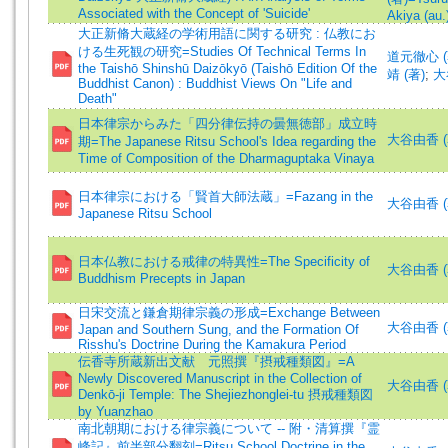
Associated with the Concept of 'Suicide'
Akiya (au.
大正新脩大蔵経の学術用語に関する研究 : 仏教にお
ける生死観の研究=Studies Of Technical Terms In
道元徹心 (
the Taishō Shinshū Daizōkyō (Taishō Edition Of the
靖 (著)
;
大
Buddhist Canon) : Buddhist Views On "Life and
Death"
日本律宗からみた「四分律伝持の曇無徳部」成立時
大谷由香 (著)
期=The Japanese Ritsu School's Idea regarding the
Time of Composition of the Dharmaguptaka Vinaya
日本律宗における「賢首大師法蔵」=Fazang in the
大谷由香 (著)
Japanese Ritsu School
日本仏教における戒律の特異性=The Specificity of
大谷由香 (著)
Buddhism Precepts in Japan
日宋交流と鎌倉期律宗義の形成=Exchange Between
大谷由香 (
Japan and Southern Sung, and the Formation Of
Risshu's Doctrine During the Kamakura Period
伝香寺所蔵新出文献 元照撰『摂戒種類図』=A
Newly Discovered Manuscript in the Collection of
大谷由香 (著)
Denkō-ji Temple: The Shejiezhonglei-tu 摂戒種類図
by Yuanzhao
南北朝期における律宗義について -- 附・清算撰『霊
峰記』前半部分翻刻=Ritsu School Doctrine in the