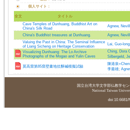
個人サイト：
全文
タイトル
Cave Temples of Dunhuang, Buddhist Art on
Agnew, Nevil
China's Silk Road
China's Buddhist treasures at Dunhuang.
Agnew, Nevil
Valuing the Past in China: The Seminal Influence
Lai, Guo-lo
of Liang Sicheng on Heritage Conservation
Ching, Dora C
Visualizing Dunhuang: The Lo Archive
Photographs of the Mogao and Yulin Caves
Silbergeld, 
陳港泉=Chen, 
莫高窟第85窟壁畫地仗酥碱模擬試驗
李最雄
;
Agnew
国立台湾大学
文学部仏教学セン
National Taiwan Universi
doi:10.6681