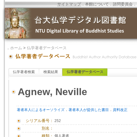
サイトマップ
．
本館について
．
諮問委員会
．
．
ホーム
>
仏学著者データベース
仏学著者検索
検索結果
仏学著者データベース
Agnew, Neville
．
．
著者本人によるオーソライズ
著者本人が提供した書目
資料改正
シリアル番号：
252
別名：
種類：
個人著者