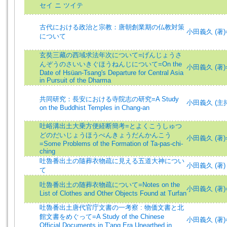
セイ ニ ツイテ
古代における政治と宗教：唐朝創業期の仏教対策
小田義久 (著)=Od
について
玄奘三藏の西域求法年次について=げんじょうさ
んぞうのさいいきぐほうねんじについて=On the
小田義久 (著)=Od
Date of Hsüan-Tsang's Departure for Central Asia
in Pursuit of the Dharma
共同研究：長安における寺院志の研究=A Study
小田義久 (主持)=O
on the Buddhist Temples in Chang-an
吐峪溝出土大乗方便経断簡考=とよくこうしゅつ
どのだいじょうほうべんきょうだんかんこう
小田義久 (著)=Od
=Some Problems of the Formation of Ta-pas-chi-
ching
吐魯番出土の隨葬衣物疏に見える五道大神につい
小田義久 (著)
て
吐魯番出土の随葬衣物疏について=Notes on the
小田義久 (著)=Od
List of Clothes and Other Objects Found at Turfan
吐魯番出土唐代官庁文書の一考察 : 物価文書と北
館文書をめぐって=A Study of the Chinese
小田義久 (著)=Od
Official Documents in T'ang Era Unearthed in