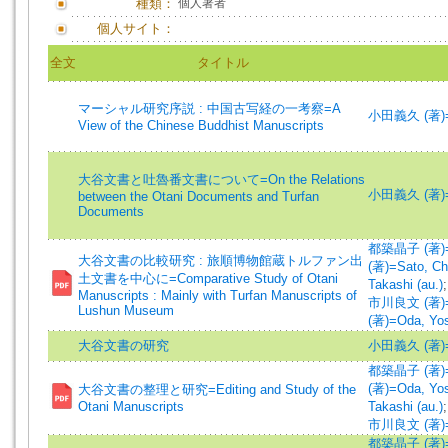
種類：
個人著者
個人サイト：
全文
タイトル
マーシャル研究序説 : 中国古写経の一考察=A
小田義久 (著)=Od
View of the Chinese Buddhist Manuscripts
大谷文書と吐魯番文書について=On the Relations
小田義久 (著)=Od
between the Otani Documents and Turfan
Documents
都築晶子 (著)=Ts
大谷文書の比較研究 : 旅順博物館蔵トルファン出
(著)=Sato, Chi
土文書を中心に=Comparative Study of Otani
Takashi (au.)
Manuscripts : Mainly with Turfan Manuscripts of
市川良文 (著)=Ic
Lushun Museum
(著)=Oda, Yosh
大谷文書の研究
小田義久 (著)=Od
都築晶子 (著)=Ts
(著)=Oda, Yosh
大谷文書の整理と研究=Editing and Study of the
Otani Manuscripts
Takashi (au.)
市川良文 (著)=Ic
都築晶子 (著)=Ts