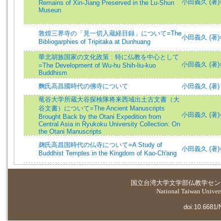
小田義久 (著)=Od
Remains of Xin-Jiang Preserved in the Lu-Shun
Museun
敦煌三界寺の「見一切入蔵経目録」について=The
小田義久 (著)=Od
Bibliogarphies of Tripitaka at Dunhuang
華北胡族国家の文化政策 : 特に仏教を中心として
小田義久 (著)=Od
=The Development of Wu-hu Shih-liu-kuo
Buddhism
麴氏高昌國時代の佛寺について
小田義久 (著)
竜谷大学所蔵大谷探検隊将来西域出土古文書（大
谷文書）について=The Ancient Manuscripts
小田義久 (著)=Od
Brought Back by the Otani Expedition from
Central Asia in Ryukoku University Collection: On
the Otani Manuscripts
麹氏高昌国時代の仏寺について=A Study of
小田義久 (著)=Od
Buddhist Temples in the Kingdom of Kao-Ch'ang
国立台湾大学
文学部仏教学セン
National Taiwan Universi
doi:10.6681