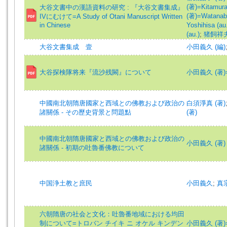
(著)=Kitamura,
大谷文書中の漢語資料の研究 : 『大谷文書集成』
(著)=Watanabe
IVにむけて=A Study of Otani Manuscript Written
in Chinese
Yoshihisa (au
(au.)
;
猪飼祥夫 (
大谷文書集成 壹
小田義久 (編)
大谷探検隊将来『流沙残闕』について
小田義久 (著)=Od
中國南北朝隋唐國家と西域との佛教および政治の
白須淨真 (著)
諸關係 - その歷史背景と問題點
(著)
中國南北朝隋唐國家と西域との佛教および政治の
小田義久 (著)
諸關係 - 初期の吐魯番佛教について
中国浄土教と庶民
小田義久
;
真
六朝隋唐の社会と文化：吐魯番地域における均田
制について=トロバン チイキ ニ オケル キンデン
小田義久 (著)=Od