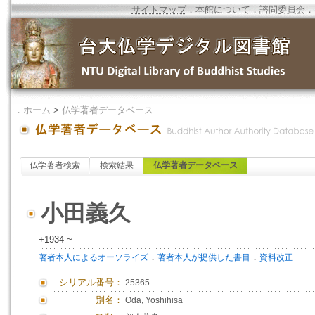
サイトマップ
．
本館について
．
諮問委員会
．
．
ホーム
>
仏学著者データベース
仏学著者検索
検索結果
仏学著者データベース
小田義久
+1934 ~
．
．
著者本人によるオーソライズ
著者本人が提供した書目
資料改正
シリアル番号：
25365
別名：
Oda, Yoshihisa