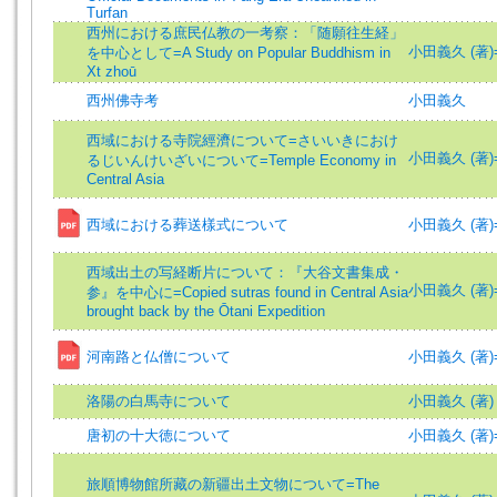
Turfan
西州における庶民仏教の一考察：「随願往生経」
小田義久 (著)=Od
を中心として=A Study on Popular Buddhism in
Xt zhoū
西州佛寺考
小田義久
西域における寺院經濟について=さいいきにおけ
小田義久 (著)=Od
るじいんけいざいについて=Temple Economy in
Central Asia
西域における葬送樣式について
小田義久 (著)=Od
西域出土の写経断片について：『大谷文書集成・
小田義久 (著)=Od
参』を中心に=Copied sutras found in Central Asia
brought back by the Ōtani Expedition
河南路と仏僧について
小田義久 (著)=Od
洛陽の白馬寺について
小田義久 (著)
唐初の十大徳について
小田義久 (著)=Od
旅順博物館所藏の新疆出土文物について=The