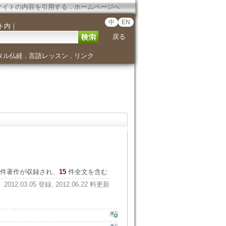
サイトの内容を引用する
．
ホームページへ
中
EN
ト内
｜
戻る
タル仏経
言語レッスン
リンク
．
．
件著作が収録され、
15
件全文を含む
2012.03.05 登録, 2012.06.22 料更新