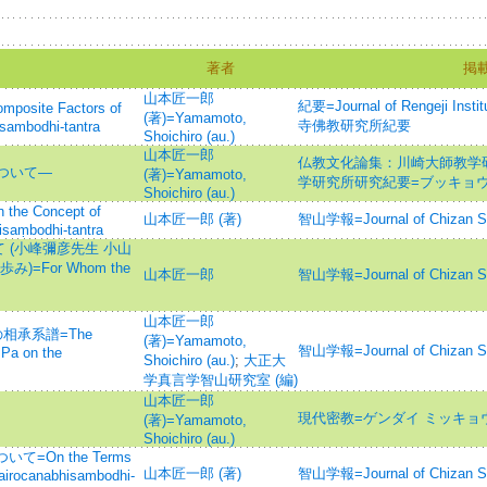
著者
掲
山本匠一郎
紀要=Journal of Rengeji Insti
te Factors of
(著)=Yamamoto,
寺佛教研究所紀要
sambodhi-tantra
Shoichiro (au.)
山本匠一郎
仏教文化論集：川崎大師教学
ついて―
(著)=Yamamoto,
学研究所研究紀要=ブッキョウ
Shoichiro (au.)
Concept of
山本匠一郎 (著)
智山学報=Journal of Chizan
saṃbodhi-tantra
 (小峰彌彦先生 小山
=For Whom the
山本匠一郎
智山学報=Journal of Chizan
山本匠一郎
の相承系譜=The
(著)=Yamamoto,
智山学報=Journal of Chizan
 Pa on the
Shoichiro (au.)
;
大正大
学真言学智山研究室 (編)
山本匠一郎
現代密教=ゲンダイ ミッキョ
(著)=Yamamoto,
Shoichiro (au.)
On the Terms
山本匠一郎 (著)
智山学報=Journal of Chizan
 Vairocanabhisambodhi-