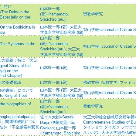
--特に
山本匠一郎
 Deity in the
密教学研究
(著)=Yamamoto,
specially on the
Shoichiro (au.)
山本匠一郎 (著)
;
大正大
Bodhicitta in
智山学報=Journal of Chizan
tra
学真言学智山研究室 (編)
山本匠一郎
(著)=Yamamoto,
llabary in the
智山学報=Journal of Chizan
Shoichiro (au.)
;
大正大
学真言学智山研究室 (編)
学上の意義：特に『大日
 Study of the
山本匠一郎 (著)
智山学報=Journal of Chizan
a) on the
irst Chapter)
侶の基礎知識
山本匠一郎 (著)
佛教文學=仏教文学=ブッキョ
山本匠一郎 (著)
;
大正大
への師の書簡』について
智山学報=Journal of Chizan
o King of Tibet
学真言学智山研究室 (編)
山本匠一郎
biographies of
密教学研究
(著)=Yamamoto,
Shoichiro (au.)
Amoghapasakalparaja
佐々木大樹=Sasaki,
大正大学綜合佛教研究所年報=Annual o
曼荼羅」関連諸儀軌につい
Comprehensive Studies of Bu
Daiju
;
伊藤堯貫=Ito,
告)=『不空羂索神変真
タイショウ ダイガク ソウゴ
Gyokan
;
山本匠一郎
ネンポウ=大正大学綜合仏教
=Yamamoto, Shoichiro