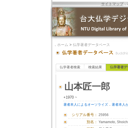
サイトマップ
．
．
ホーム
>
仏学著者データベース
仏学著者検索
検索結果
仏学著者デ
山本匠一郎
+1970 ~
．
著者本人によるオーソライズ
著者本人
シリアル番号：
25956
別名：
Yamamoto, Shoich