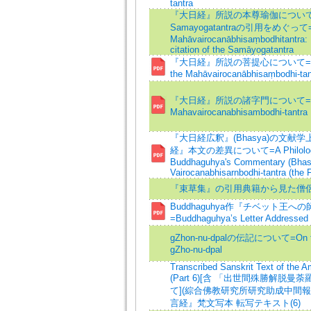
tantra
『大日経』所説の本尊瑜伽について
Samayogatantraの引用をめぐって=The
Mahāvairocanābhisaṃbodhitantra: E
citation of the Samāyogatantra
『大日経』所説の菩提心について=On the 
the Mahāvairocanābhisaṃbodhi-tan
『大日経』所説の諸字門について=The Sy
Mahavairocanabhisambodhi-tantra
『大日経広釈』(Bhasya)の文献
経』本文の差異について=A Philological
Buddhaguhya's Commentary (Bhasy
Vairocanabhisarnbodhi-tantra (the F
『束草集』の引用典籍から見た僧
Buddhaguhya作『チベット王
=Buddhaguhya’s Letter Addressed t
gZhon-nu-dpalの伝記について=On the 
gZho-nu-dpal
Transcribed Sanskrit Text of the 
(Part 6)[含 「出世間殊勝解脱
て](綜合佛教研究所研究助成中間報
言経』梵文写本 転写テキスト(6)