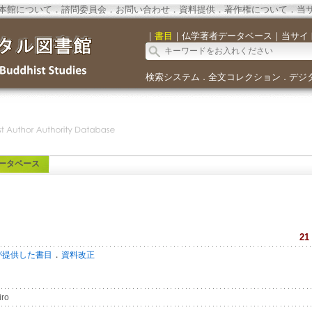
本館について
．
諮問委員会
．
お問い合わせ
．
資料提供
．
著作権について
．
当
｜
書目
｜
仏学著者データベース
｜
当サイ
検索システム
全文コレクション
デジ
．
．
ータベース
21
．
が提供した書目
資料改正
iro