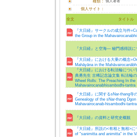
種類：
個人著者
個人サイト：
全文
タイトル
『大日経』サークルの成立与件=Composi
the Group in the Mahavairocanabhi
『大日経』と空海― 秘門感得説に
『大日経』における大乗の概念=On the 
Mahāyāna in the Mahāvairocanābhi
『大日経』における転法輪について
典勇先生 古稀記念論文集 転法輪の歩み)
Wheel Rolls: The Preaching In the
Mahavairocanabhisambodhi-tantra
『大日経』に関するsNar-thang寺
Genealogy of the sNar-thang Dgon
Mahavairocanab-hisambodhi-tantra
『大日経』の資料と研究史概観
『大日経』所説の<有相と無相>について=
of "sanimitta and animitta" in the