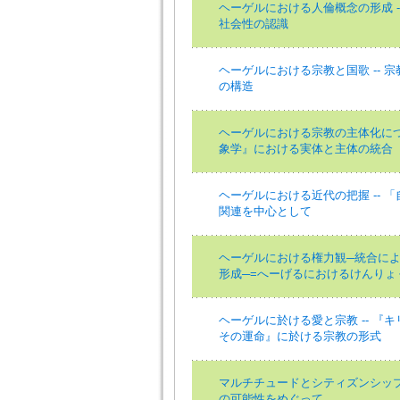
ヘーゲルにおける人倫概念の形成 -
社会性の認識
ヘーゲルにおける宗教と国歌 -- 
の構造
ヘーゲルにおける宗教の主体化につい
象学』における実体と主体の統合
ヘーゲルにおける近代の把握 -- 
関連を中心として
ヘーゲルにおける権力観─統合に
形成─=へーげるにおけるけんりょ
ヘーゲルに於ける愛と宗教 -- 『
その運命』に於ける宗教の形式
マルチチュードとシティズンシップ 
の可能性をめぐって