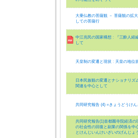
大乗仏教の菩薩観 － 菩薩観の拡
しての菩薩行
中江兆民の国家構想 : 『三酔人経
して
天皇制の変遷と現状 : 天皇の地位
日本民族観の変遷とナショナリズム 
関連を中心として
共同研究報告 (4) =きょうどうけ
共同研究報告(1)首都圏寺院経済
の社会性の回復と副業の関係を中
とけんじいんけいざいのげんじょ