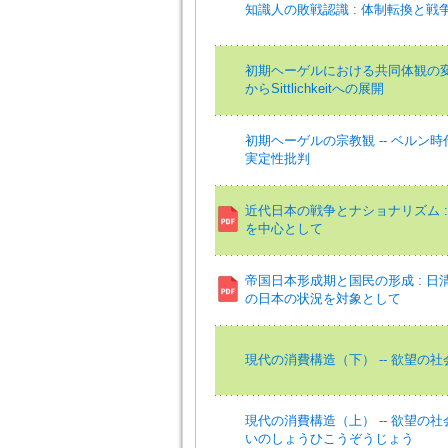
知識人の敗戦認識 : 体制転換と戦
初期ヘーゲルにおける共同体観の変遷 -
からSittlichkeitへの展開
初期ヘーゲルの宗教観 -- ベルン
実定性批判
近代日本の戦争とナショナリズム :
を中心として
帝国日本形成期と国民の形成 : 日
の日本の状況を対象として
現代の消費構造（下） -- 欲望の
現代の消費構造（上） -- 欲望の
いのしょうひこうぞうじょう