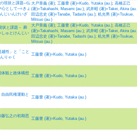
の現状と課題─仏
大戸章義 (著)
;
工藤豊 (著)=Kudo, Yutaka (au.)
;
高橋正己
心として─=きょ
(著)=Takahashi, Masami (au.)
;
武井昭 (著)=Takei, Akira (au.
けんじいんけいざ
田辺忠史 (著)=Tanabe, Tadashi (au.)
;
机光男 (著)=Tsukue,
Mitsuo (au.)
大戸章義 (著)
;
工藤豊 (著)=Kudo, Yutaka (au.)
;
高橋正己
現状と課題－ 葬
(著)=Takahashi, Masami (au.)
;
武井昭 (著)=Takei, Akira (au.
=しゅとけんじい
田辺忠史 (著)=Tanabe, Tadashi (au.)
;
机光男 (著)=Tsukue,
Mitsuo (au.)
超越性」と「こと
工藤豊 (著)=Kudo, Yutaka (au.)
せんりゃく
国体観と政体構想
工藤豊 (著)=Kudo, Yutaka (au.)
 自由民権運動と
工藤豊 (著)=Kudo, Yutaka (au.)
加藤弘之の初期思
工藤豊 (著)=Kudo, Yutaka (au.)