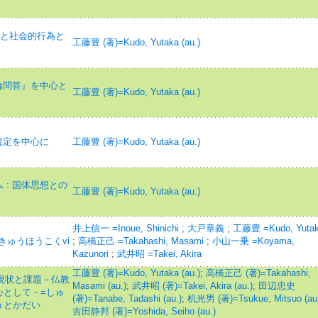
大と社会的行為と
工藤豊 (著)=Kudo, Yutaka (au.)
綸問答』を中心と
工藤豊 (著)=Kudo, Yutaka (au.)
規定を中心に
工藤豊 (著)=Kudo, Yutaka (au.)
: 国体思想との
工藤豊 (著)=Kudo, Yutaka (au.)
井上信一 =Inoue, Shinichi
;
大戸章義
;
工藤豊 =Kudo, Yuta
んきゅうほうこくvi
;
高橋正己 =Takahashi, Masami
;
小山一乗 =Koyama,
Kazunori
;
武井昭 =Takei, Akira
工藤豊 (著)=Kudo, Yutaka (au.)
;
高橋正己 (著)=Takahashi,
の現状と課題－仏教
Masami (au.)
;
武井昭 (著)=Takei, Akira (au.)
;
田辺忠史
心として－=しゅ
(著)=Tanabe, Tadashi (au.)
;
机光男 (著)=Tsukue, Mitsuo (au.
うとかだい
吉田静邦 (著)=Yoshida, Seiho (au.)