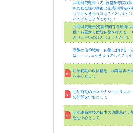
共同研究報告（2）首都圏寺院経済
教の社会性の回復と副業の関係を中
うどけんきゅうほうこく2しゅと
いのげんじょうとかだい
共同研究報告(4)首都圏寺院経済の
儀・お墓から伝統仏教を考える －
んけいざいのげんじょうとかだい
宗教の信仰戦略－仏教における「
ば」－=しゅうきょうのしんこう
明治初期の政体構想 : 福澤諭吉の
を中心として
明治前期の日本のナショナリズム :
の関係を中心として
明治維新前後の日本の啓蒙思想 : 
想を中心として