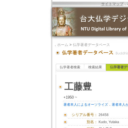
サイトマップ
．
．
ホーム
>
仏学著者データベース
仏学著者検索
検索結果
仏学著者デ
工藤豊
+1950 ~
．
著者本人によるオーソライズ
著者本人
シリアル番号：
26458
別名：
Kudo, Yutaka