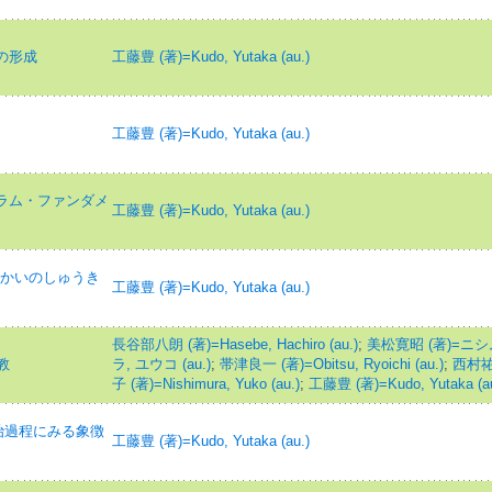
の形成
工藤豊 (著)=Kudo, Yutaka (au.)
工藤豊 (著)=Kudo, Yutaka (au.)
スラム・ファンダメ
工藤豊 (著)=Kudo, Yutaka (au.)
ゃかいのしゅうき
工藤豊 (著)=Kudo, Yutaka (au.)
長谷部八朗 (著)=Hasebe, Hachiro (au.)
;
美松寛昭 (著)=ニシ
教
ラ, ユウコ (au.)
;
帯津良一 (著)=Obitsu, Ryoichi (au.)
;
西村
子 (著)=Nishimura, Yuko (au.)
;
工藤豊 (著)=Kudo, Yutaka (au
治過程にみる象徴
工藤豊 (著)=Kudo, Yutaka (au.)