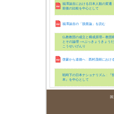
福澤諭吉における日本人観の変遷 :
前後の比較を中心として
福澤諭吉の「脱亜論」を読む
仏教教団の成立と構成原理─ 教団
とその論理 ─=ぶっきょうきょう
こうせいげんり
啓蒙から道徳へ : 西村茂樹におけ
戦時下の日本ナショナリズム : 『
本』を中心として
国