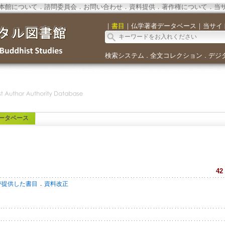
本館について
．
諮問委員会
．
お問い合わせ
．
資料提供
．
著作権について
．
当
｜
書目
｜
仏学著者データベース
｜
当サイ
検索システム
全文コレクション
デジ
．
．
ータベース
42
．
が提供した書目
資料改正