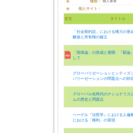
種類：
個人著者
個人サイト：
全文
タイトル
「社会契約説」における権力の形成 
解放と所有権の確立
「国体論」の形成と展開 : 『新論
して
グローバリゼーションとシティズンシ
バリーゼーションの問題点への対
グローバル化時代のナショナリズム 
ムの歴史と問題点
ヘーゲル『法哲学』における人倫概念
における「権利」の実現