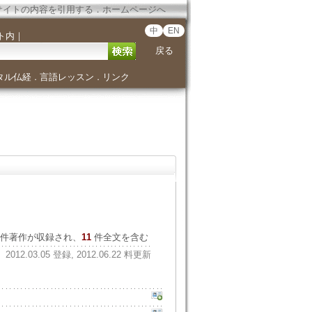
サイトの内容を引用する
．
ホームページへ
中
EN
ト内
｜
戻る
タル仏経
言語レッスン
リンク
．
．
件著作が収録され、
11
件全文を含む
2012.03.05 登録, 2012.06.22 料更新