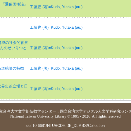
 『通俗国権論』
工藤豊 (著)=Kudo, Yutaka (au.)
工藤豊 (著)=Kudo, Yutaka (au.)
構成の社会的背景
だんのせいりつと
工藤豊 (著)=Kudo, Yutaka (au.)
る道徳論の特徴
工藤豊 (著)=Kudo, Yutaka (au.)
世界史的立場と日
工藤豊 (著)=Kudo, Yutaka (au.)
立台湾大学
文学部仏教学センター
．
国立台湾大学デジタル人文学科研究セン
National Taiwan University Library © 1995 - 2026. All rights reserved
doi:10.6681/NTURCDH.DB_DLMBS/Collection