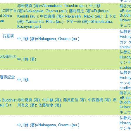
キュウ
赤松徹真 (著)=Akamatusu, Tetushin (au.)
;
中川修
龍谷大
」に関する
(著)=Nakagawa, Osamu (au.)
;
藤村研之 (著)=Fujimura,
=Bullet
Buddhi
 Sinto
Kenshi (au.)
;
中西直樹 (著)=Nakanishi, Naoki (au.)
;
山下立
Univ
ism
(著)=Yamashita, Ritsu (au.)
;
下間一頼 (著)=Shimotsuma,
キュウ
Kazuyori (au.)
仏教史学研
 行基研
Histo
中川修 (著)=Nakagawa, Osamu (au.)
ガク ケ
shigak
仏教史研究
念仏弾圧の
Histo
中川修 (著)
ケンキュ
studie
仏教史研究
生退職記念
Histo
中川修
ケンキュ
studie
龍谷大
=Bullet
赤松徹眞 (著)
;
中川修 (著)
;
藤原正信 (著)
;
中西直樹 (著)
;
市
uddhist
Buddhi
iji Era
川良文 (著)
;
佐藤智水 (著)
Univ
キュウ
仏教史研究
Histo
中川修 (著)=Nakagawa, Osamu (au.)
ケンキュ