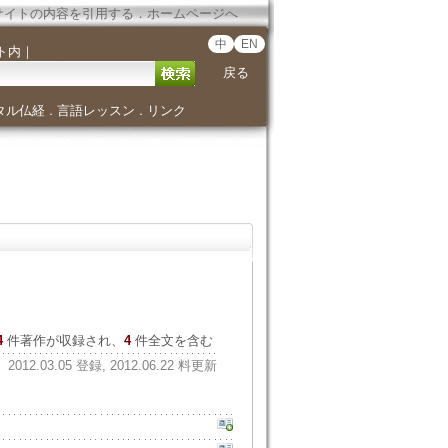
サイトの内容を引用する
．
ホームページへ
中
EN
ト内
｜
戻る
タル仏経
言語レッスン
リンク
．
．
4
件著作が収録され、
4
件全文を含む
2012.03.05 登録, 2012.06.22 料更新