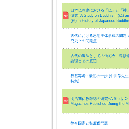
日本仏教史における「仏」と「神
研究=A Study on Buddhism (仏) and
(神) in History of Japanese Buddh
古代における思想主体形成の問題：
究史上の問題点
古代の遺法としての僧尼令 : 専修
論理とその底辺
行基再考 : 最初の一歩 (中川修先
特集)
明治期仏教雑誌の研究=A Study On B
Magazines Published During the Me
律令国家と私度僧問題