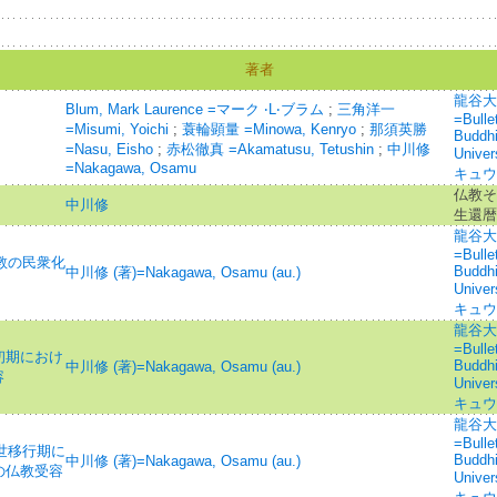
著者
龍谷大
Blum, Mark Laurence =マーク ‧L‧ブラム
;
三角洋一
=Bullet
=Misumi, Yoichi
;
蓑輪顕量 =Minowa, Kenryo
;
那須英勝
Buddhi
=Nasu, Eisho
;
赤松徹真 =Akamatusu, Tetushin
;
中川修
Univ
=Nakagawa, Osamu
キュウ
仏教そ
中川修
生還暦
龍谷大
=Bullet
教の民衆化
Buddhi
中川修 (著)=Nakagawa, Osamu (au.)
Univ
キュウ
龍谷大
=Bullet
初期におけ
Buddhi
中川修 (著)=Nakagawa, Osamu (au.)
容
Univ
キュウ
龍谷大
=Bullet
世移行期に
Buddhi
中川修 (著)=Nakagawa, Osamu (au.)
の仏教受容
Univ