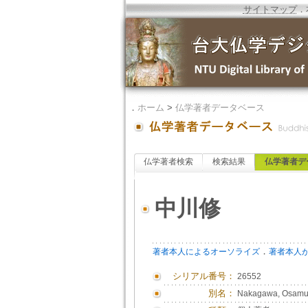
サイトマップ
．
．
ホーム
>
仏学著者データベース
仏学著者検索
検索結果
仏学著者デ
中川修
．
著者本人によるオーソライズ
著者本人
シリアル番号：
26552
別名：
Nakagawa, Osam