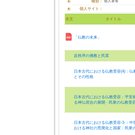
種類：
個人著者
個人サイト：
全文
タイトル
「仏教の未来」
反秩序の佛教と民眾
日本古代における仏教受容(4)：仏
とその性格
日本古代における仏教受容：平安
る神仏習合の展開 - 民衆の仏教受
日本古代における仏教受容-3-：中
おける神社の荒廃化と国家：民衆