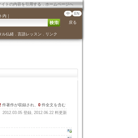
サイトの内容を引用する
．
ホームページへ
中
EN
ト内
｜
戻る
タル仏経
言語レッスン
リンク
．
．
2
件著作が収録され、
0
件全文を含む
2012.03.05 登録, 2012.06.22 料更新