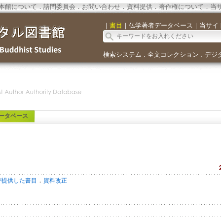
本館について
．
諮問委員会
．
お問い合わせ
．
資料提供
．
著作権について
．
当
｜
書目
｜
仏学著者データベース
｜
当サイ
検索システム
全文コレクション
デジ
．
．
ータベース
．
が提供した書目
資料改正