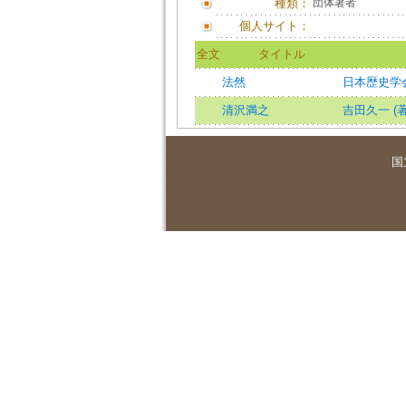
種類：
団体著者
個人サイト：
全文
タイトル
法然
日本歴史学
清沢満之
吉田久一 (著
国