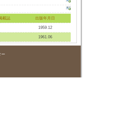
掲載誌
出版年月日
1959.12
1961.06
ター