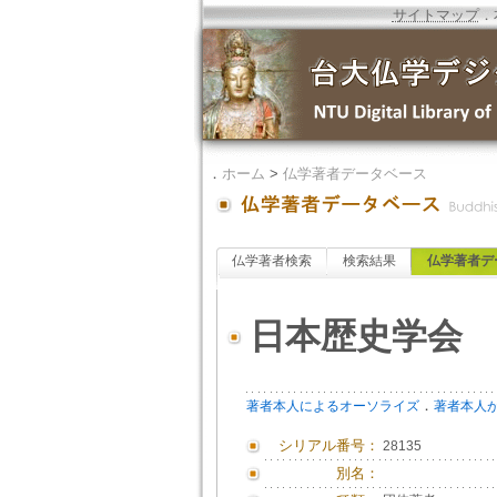
サイトマップ
．
．
ホーム
>
仏学著者データベース
仏学著者検索
検索結果
仏学著者デ
日本歴史学会
．
著者本人によるオーソライズ
著者本人
シリアル番号：
28135
別名：