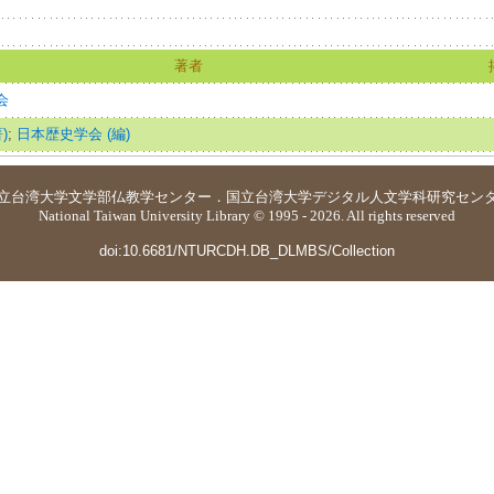
著者
会
)
;
日本歴史学会 (編)
立台湾大学
文学部仏教学センター
．
国立台湾大学デジタル人文学科研究セン
National Taiwan University Library © 1995 - 2026. All rights reserved
doi:10.6681/NTURCDH.DB_DLMBS/Collection