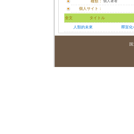
種類：
個人著者
個人サイト：
全文
タイトル
人類的未來
釋宣化=S
国