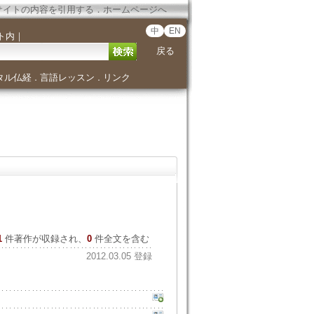
サイトの内容を引用する
．
ホームページへ
中
EN
ト内
｜
戻る
タル仏経
言語レッスン
リンク
．
．
1
件著作が収録され、
0
件全文を含む
2012.03.05 登録