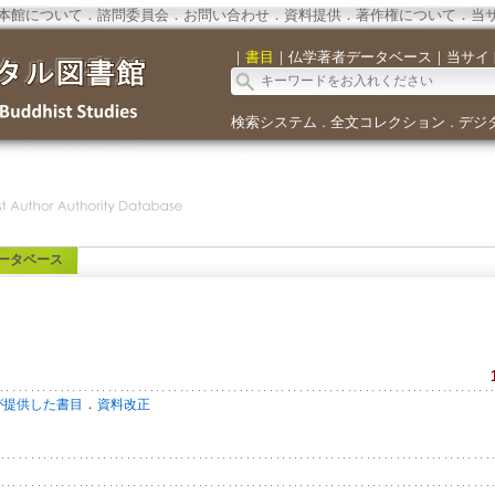
本館について
．
諮問委員会
．
お問い合わせ
．
資料提供
．
著作権について
．
当
｜
書目
｜
仏学著者データベース
｜
当サイ
検索システム
全文コレクション
デジ
．
．
ータベース
．
が提供した書目
資料改正