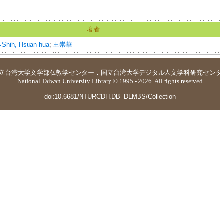
著者
hih, Hsuan-hua
;
王崇華
立台湾大学
文学部仏教学センター
．
国立台湾大学デジタル人文学科研究セン
National Taiwan University Library © 1995 - 2026. All rights reserved
doi:10.6681/NTURCDH.DB_DLMBS/Collection