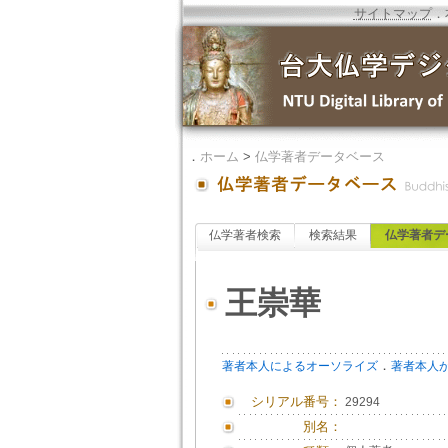
サイトマップ
．
．
ホーム
>
仏学著者データベース
仏学著者検索
検索結果
仏学著者デ
王崇華
．
著者本人によるオーソライズ
著者本人
シリアル番号：
29294
別名：