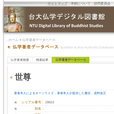
サイトマップ
．
本館について
．
諮問委員会
．
．
ホーム
>
仏学著者データベース
仏学著者検索
検索結果
仏学著者データベース
世尊
．
．
著者本人によるオーソライズ
著者本人が提供した書目
資料改正
シリアル番号：
29823
別名：