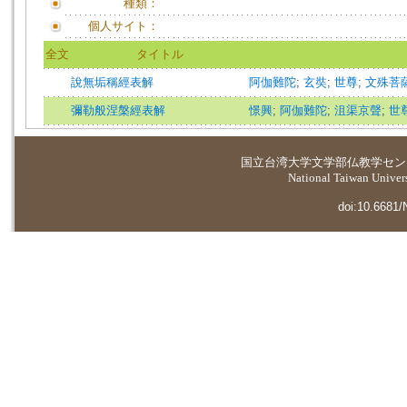
種類：
個人サイト：
全文
タイトル
說無垢稱經表解
阿伽難陀
;
玄奘
;
世尊
;
文殊菩
彌勒般涅槃經表解
憬興
;
阿伽難陀
;
沮渠京聲
;
世
国立台湾大学
文学部仏教学セン
National Taiwan Universi
doi:10.6681