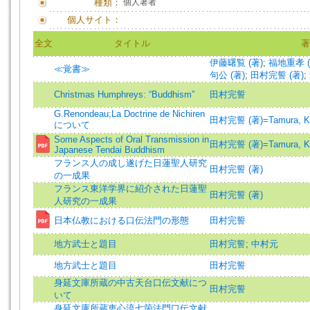
種類：
個人著者
個人サイト：
全文
タイトル
著
伊藤曙覧 (著)
;
福地重孝 (
≪覚書≫
句公 (著)
;
田村完誓 (著)
;
Christmas Humphreys: “Buddhism”
田村完誓
G.Renondeau;La Doctrine de Nichiren
田村完誓 (著)=Tamura, Kan
について
Some Aspects of Oral Transmission in
田村完誓 (著)=Tamura, Kan
Japanese Tendai Buddhism
フランス人の成し遂げた日蓮聖人研究
田村完誓 (著)
の一成果
フランス東洋学界に紹介された日蓮聖
田村完誓 (著)
人研究の一成果
日本仏教における口伝法門の形態
田村完誓
地方武士と題目
田村完誓
;
中村元
地方武士と題目
田村完誓
身延文庫所蔵の中古天台口伝文献につ
田村完誓
いて
身延文庫所蔵恵心流七箇法門口伝文献