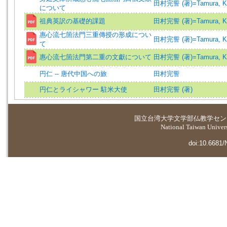
田村完誓 (著)=Tamura, Kan
について
祖典英訳の基礎的課題
田村完誓 (著)=Tamura, Kan
惠心流七箇法門三重傳授の形成につい
田村完誓 (著)=Tamura, Kan
て
惠心流七箇法門第二重の文獻について
田村完誓 (著)=Tamura, Kan
円仁 -- 唐代中国への旅
田村完誓
円仁とライシャワー 駐米大使
田村完誓 (著)
国立台湾大学
文学部仏教学セン
National Taiwan Universi
doi:10.6681