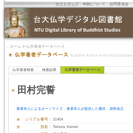
サイトマップ
．
本館について
．
諮問委員会
．
．
ホーム
>
仏学著者データベース
仏学著者検索
検索結果
仏学著者データベース
田村完誓
．
．
著者本人によるオーソライズ
著者本人が提供した書目
資料改正
シリアル番号：
31404
別名：
Tamura, Kansei