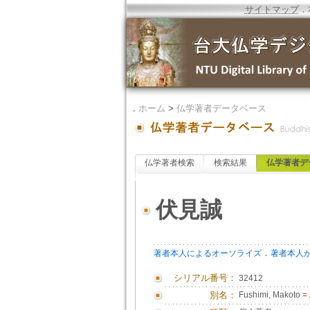
サイトマップ
．
．
ホーム
>
仏学著者データベース
仏学著者検索
検索結果
仏学著者デ
伏見誠
．
著者本人によるオーソライズ
著者本人
シリアル番号：
32412
別名：
Fushimi, Makoto
=