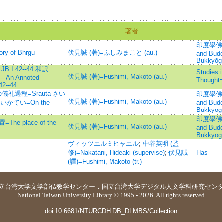
著者
印度學佛教學
 of Bhrgu
伏見誠 (著)=ふしみまこと (au.)
and Budd
Bukkyōg
JB I 42--44 和訳
Studies i
伏見誠 (著)=Fushimi, Makoto (au.)
 -- An Annoted
Thoug
42--44
祭の儀礼過程=Srauta さい
印度學佛教學
伏見誠 (著)=Fushimi, Makoto (au.)
いかてい=On the
and Budd
Bukkyōg
印度學佛教學
e place of the
伏見誠 (著)=Fushimi, Makoto (au.)
and Budd
Bukkyōg
ヴィッツエルミヒャエル
;
中谷英明 (監
修)=Nakatani, Hideaki (supervise)
;
伏見誠
Has
(譯)=Fushimi, Makoto (tr.)
立台湾大学
文学部仏教学センター
．
国立台湾大学デジタル人文学科研究セン
National Taiwan University Library © 1995 - 2026. All rights reserved
doi:10.6681/NTURCDH.DB_DLMBS/Collection