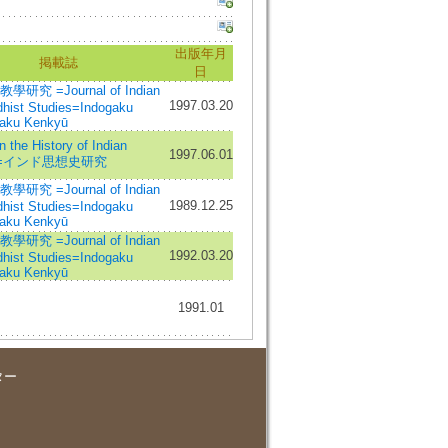
出版年月
掲載誌
日
研究 =Journal of Indian
1997.03.20
hist Studies=Indogaku
aku Kenkyū
n the History of Indian
1997.06.01
ht=インド思想史研究
研究 =Journal of Indian
1989.12.25
hist Studies=Indogaku
aku Kenkyū
研究 =Journal of Indian
1992.03.20
hist Studies=Indogaku
aku Kenkyū
1991.01
ター