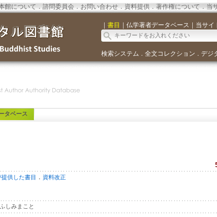
本館について
．
諮問委員会
．
お問い合わせ
．
資料提供
．
著作権について
．
当
｜
書目
｜
仏学著者データベース
｜
当サイ
検索システム
全文コレクション
デジ
．
．
ータベース
．
が提供した書目
資料改正
ふしみまこと