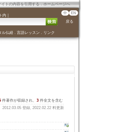
サイトの内容を引用する
．
ホームページへ
中
EN
ト内
｜
戻る
タル仏経
言語レッスン
リンク
．
．
5
件著作が収録され、
3
件全文を含む
2012.03.05 登録, 2022.02.22 料更新