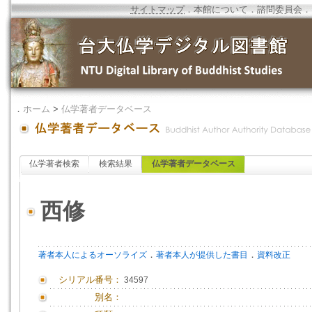
サイトマップ
．
本館について
．
諮問委員会
．
．
ホーム
>
仏学著者データベース
仏学著者検索
検索結果
仏学著者データベース
西修
．
．
著者本人によるオーソライズ
著者本人が提供した書目
資料改正
シリアル番号：
34597
別名：