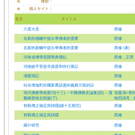
種類：
個人サイト：
全文
タイトル
六度大意
西修
在新的感觸中提出學佛者的需要
西修
在新的新觸中提出學佛者的需要
西修 (著)
河南省佛學苑開學典禮紀
西修
;
正璞
河南鎮平菩提寺源度和尚行業記
西修
涌粟洞記
西修
站在僧伽對於國家應該盡的義務方面的話
西修
現代佛教學術叢刊(十三) -- 中國佛教史論集(四) -- 漢
張曼濤=青
魏兩晉南北朝篇(下)
牧田諦亮
;
智勒傳之補足與抉隱(續十五期完)
西修
智勤傳之補足與抉隱
西修
羅什研究
西修