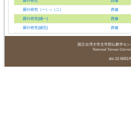
羅什研究
西修
羅什研究（一）─（二）
西修
羅什研究(續一)
西修
羅什研究(續完)
西修
国立台湾大学
文学部仏教学セン
National Taiwan Universi
doi:10.6681