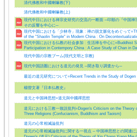
清代佛教和中國喇嘛教(下)
清代佛教和中國喇嘛教(上)
現代中日における禅宗史研究の交流の一断面 ─印順の『中国禅
その反響を中心に─
現代中国における「少林寺」現象 : 禅の脱文脈化をめぐって=The P
of the "Shaolin Temple" in Modern China : On Decontextualizat
現代中国における仏教の社会参加 : 生活禅を中心に=Buddhist Soc
Participation in Contempory China : A Case Study of Chan in Dai
現代中国の宗教ブーム(現代文明と宗教)
現代中国語圏における道元の発見 ─聞き取り調査から─
最近の道元研究について=Recent Trends in the Study of Dogen
楊曽文著『日本仏教史』
道元と中国禅思想=道元與中國禪思想
道元における三教一致説批判=Dogen's Criticism on the Theory of t
Three Religions (Confucianism, Buddhism and Taoism)
道元の心常相滅論批判
道元の心常相滅論批判に関する一視点 -- 中国禅思想との関連に
Dogen's (道元) Criticism of the Theory of Xin Chang Xiang Mi