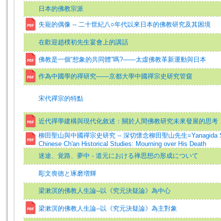
日本的佛教宗派
失寵的偶像 -- 二十世紀八○年代以來日本的佛教研究及其困境
在歡迎趙樸初先生宴會上的講話
佛教是一個“想象的共同體”嗎?——太虛佛教革新運動與日本
作為中國學的禪研究——京都大學中國禪宗史研究管窺
宋代禪宗的特點
近代禪學建構與現代化敘述：關於人間佛教研究未來發展的思考
柳田聖山與中國禪宗史研究 -- 深切懷念柳田聖山先生=Yanagida Seiz
Chinese Ch'an Historical Studies: Mourning over His Death
迷途、覚路、夢中 - 道元における禅思想の形成について
彫文喪徳と琢磨増輝
梁漱溟的佛教人生論--以《究元決疑論》為中心
梁漱溟的佛教人生論--以《究元決疑論》為主對象