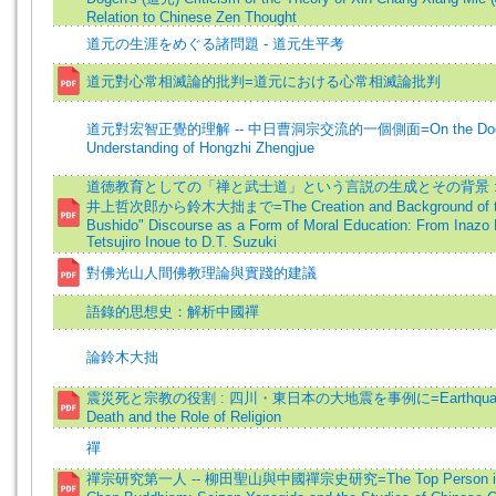
Relation to Chinese Zen Thought
道元の生涯をめぐる諸問題 - 道元生平考
道元對心常相滅論的批判=道元における心常相滅論批判
道元對宏智正覺的理解 -- 中日曹洞宗交流的一個側面=On the Doge
Understanding of Hongzhi Zhengjue
道徳教育としての「禅と武士道」という言説の生成とその背景 :
井上哲次郎から鈴木大拙まで=The Creation and Background of th
Bushido" Discourse as a Form of Moral Education: From Inazo 
Tetsujiro Inoue to D.T. Suzuki
對佛光山人間佛教理論與實踐的建議
語錄的思想史：解析中國禪
論鈴木大拙
震災死と宗教の役割 : 四川・東日本の大地震を事例に=Earthquake 
Death and the Role of Religion
禪
禪宗研究第一人 -- 柳田聖山與中國禪宗史研究=The Top Person in th