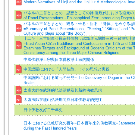
Modern Narratives of Linji and the Linji lu: A Methodological Inve
パネルの主旨とまとめ - 思想としての禅-近現代における道元の発見
of Panel Presentations - Philosophical Zen: Introducing Dogen 
パネルの主旨とまとめ : 観る・坐る・祈る-「身体」をめぐる
=Summary of Panel Presentations - "Seeing," "Sitting," and "Pr
Culture and Ideas about "the Body"
十二至十三世紀東亞禪宗與儒教：試論道元關於三教一致說批判
=East Asian Ch'an Buddhism and Confucianism in 12th and 13t
Examines Targets and Background of Dōgen's Criticism of the T
Consistency among the Three Major Chinese Religions
中國佛教淨土宗與日本佛教淨土宗的關係
中国語圏における「人間仏教」 : その思想と実践
中国語圏における道元の発見=The Discovery of Dogen in the Chi
Realm
太虛大師在武漢的弘法活動及其新的佛教思想
太虛法師在廬山弘法期間與日本佛教界的交往
日中佛教友好二千年史
日本における仏教研究の百年=日本百年來的佛教研究=Japanese Bu
during the Past Hundred Years