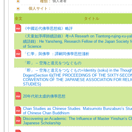
種類：
個人著者
個人サイト：
全文
タイトル
《中國近代佛學思想稿》略評
《天童如淨禪師續語錄》考=A Researh on Tiantong-rujing-xu-
續語錄) : He Yansheng, Research Fellow of the Japan Society fo
of Science
「仁學」與佛學 ：譚嗣同佛學思想淺析
「即」 -- 空海と道元をつなぐもの
「即」 -- 空海と道元をつなぐもの=Identity (soku) in the Thought 
Dogen(Section 6)(
THE PROCEEDINGS OF THE SIXTY-SECO
CONVENTION OF THE JAPANESE ASSOCIATION FOR RELI
STUDIES)
20年代初太虛的佛學思想
Chan Studies as Chinese Studies: Matsumoto Bunzaburo’s Stud
of Chinese Chan Buddhism
Discovering an Academic: The Influence of Master Yinshun’s 
Japanese Scholarship