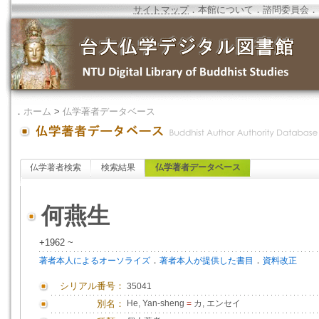
サイトマップ
．
本館について
．
諮問委員会
．
．
ホーム
>
仏学著者データベース
仏学著者検索
検索結果
仏学著者データベース
何燕生
+1962 ~
．
．
著者本人によるオーソライズ
著者本人が提供した書目
資料改正
シリアル番号：
35041
別名：
He, Yan-sheng
=
カ, エンセイ