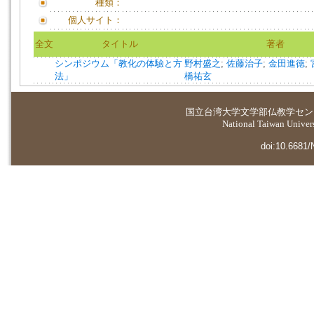
種類：
個人サイト：
全文
タイトル
著者
シンポジウム「教化の体驗と方
野村盛之
;
佐藤治子
;
金田進徳
;
法」
橋祐玄
国立台湾大学
文学部仏教学セン
National Taiwan Universi
doi:10.6681