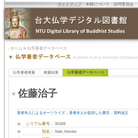
サイトマップ
．
本館について
．
諮問委員会
．
．
ホーム
>
仏学著者データベース
仏学著者検索
検索結果
仏学著者データベース
佐藤治子
．
．
著者本人によるオーソライズ
著者本人が提供した書目
資料改正
シリアル番号：
35308
別名：
Sato, Haruko