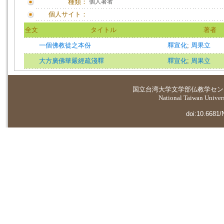
種類：
個人著者
個人サイト：
全文
タイトル
著者
一個佛教徒之本份
釋宣化
;
周果立
大方廣佛華嚴經疏淺釋
釋宣化
;
周果立
国立台湾大学
文学部仏教学セン
National Taiwan Universi
doi:10.6681