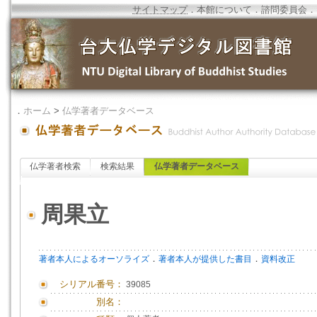
サイトマップ
．
本館について
．
諮問委員会
．
．
ホーム
>
仏学著者データベース
仏学著者検索
検索結果
仏学著者データベース
周果立
．
．
著者本人によるオーソライズ
著者本人が提供した書目
資料改正
シリアル番号：
39085
別名：