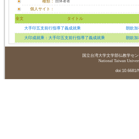
種類：
団体著者
個人サイト：
全文
タイトル
大手印五支前行指導了義成就乘
朗欽加
大印成就乘：大手印五支前行指導了義成就乘
朗欽加
国立台湾大学
文学部仏教学セン
National Taiwan Universi
doi:10.6681