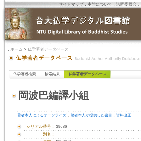
サイトマップ
．
本館について
．
諮問委員会
．
．
ホーム
>
仏学著者データベース
仏学著者検索
検索結果
仏学著者データベース
岡波巴編譯小組
．
．
著者本人によるオーソライズ
著者本人が提供した書目
資料改正
シリアル番号：
39686
別名：