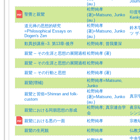
Journ
(au.)
松野純孝
印度學佛
聖覺と親鸞
(著)=Matsuno, Junko
Kenk
(au.)
松野純孝
道元禅の思想的研究
鈴木学術
=Philosophical Essays on
(著)=Matsuno, Junko
ツ ザイ
Dogen's Zen
(au.)
歎異抄講座--3. 第13章-後序
松野純孝
;
曾我量深
親鸞 -- その生涯と思想の展開過程
松野純孝 (著)
親鸞 -- その生涯と思想の展開過程
松野純孝
親鸞 -- その行動と思想
松野純孝 (著)
松野純孝=Matsuno,
親鸞(増補)
Junko
松野純孝
親鸞と習俗=Shinran and folk-
真宗学=
(著)=Matsuno, Junko
custom
(au.)
松野純孝
;
真宗連合学
眞宗研究
親鸞における同朋思想の形成
会
シン
親鸞における悪の一面
松野純孝
宗教研究
親鸞の生死観
松野純孝
仏教文化
中央学術