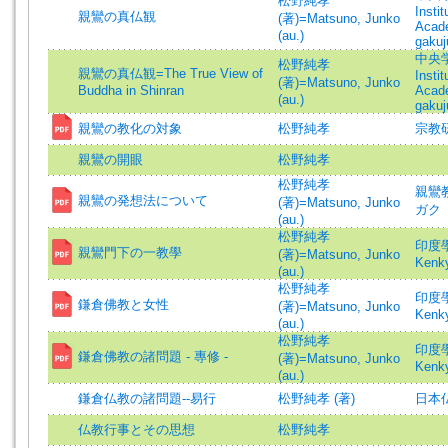
松野純孝
Insti
親鸞の真仏観
(著)=Matsuno, Junko
Acade
(au.)
gakuj
中央学術
松野純孝
親鸞の真仏観=The True View of
Insti
(著)=Matsuno, Junko
Buddha in Shinran
Acade
(au.)
gakuj
親鸞の教化の対象
松野純孝
宗教研究
親鸞の開眼
松野純孝
松野純孝
親鸞教学
親鸞の発想法について
(著)=Matsuno, Junko
ガク
(au.)
松野純孝
印度學佛
親鸞門下の一教學
(著)=Matsuno, Junko
Kenk
(au.)
松野純孝
印度學佛
鎌倉佛教と女性
(著)=Matsuno, Junko
Kenk
(au.)
松野純孝
印度學佛
鎌倉佛教の諸問題 - 專修 -
(著)=Matsuno, Junko
Kenk
(au.)
鎌倉仏教の諸問題--易行
松野純孝 (著)
日本
仏教行事とその思想
松野純孝