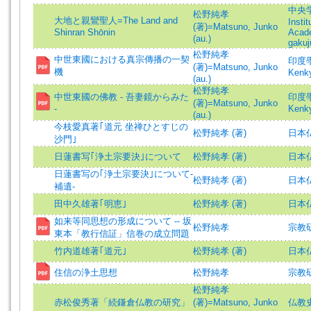
中央学術
松野純孝
大地と親鸞聖人=The Land and
Insti
(著)=Matsuno, Junko
Shinran Shōnin
Acade
(au.)
gakuj
松野純孝
中世東國における真宗傳播の一契
印度學佛
(著)=Matsuno, Junko
機
Kenk
(au.)
松野純孝
中世東國の佛教 - 吾妻鏡からみた
印度學佛
(著)=Matsuno, Junko
-
Kenk
(au.)
今枝愛真著｢道元 坐禅ひとすじの
松野純孝 (著)
日本
沙門｣
日蓮書写｢浄土宗要決｣について
松野純孝 (著)
日本
日蓮書写の｢浄土宗要決｣について-
松野純孝 (著)
日本
補遺-
田中久雄著｢明恵｣
松野純孝 (著)
日本
如来等同思想の形成について -- 坂
松野純孝
宗教研究
東本「教行信証」信巻の成立問題
竹内道雄著｢道元｣
松野純孝 (著)
日本
住信の浄土思想
松野純孝
宗教研究
松野純孝
赤松俊秀著「続鎌倉仏教の研究」
(著)=Matsuno, Junko
仏教