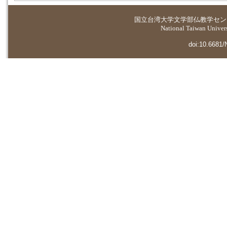
国立台湾大学
文学部仏教学セン
National Taiwan Universi
doi:10.6681