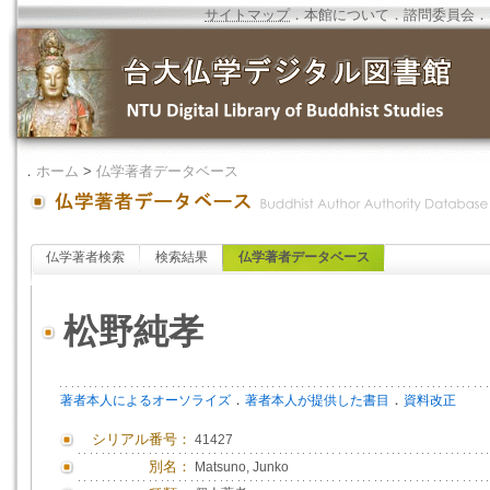
サイトマップ
．
本館について
．
諮問委員会
．
．
ホーム
>
仏学著者データベース
仏学著者検索
検索結果
仏学著者データベース
松野純孝
．
．
著者本人によるオーソライズ
著者本人が提供した書目
資料改正
シリアル番号：
41427
別名：
Matsuno, Junko