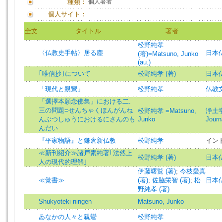
種類：
個人著者
個人サイト：
全文
タイトル
著者
松野純孝
〈仏教史手帖〉居る塵
日本
(著)=Matsuno, Junko
(au.)
｢唯信抄｣について
松野純孝 (著)
日本
「現代と親鸞」
松野純孝
仏教文化
「選擇本願念佛集」における二.
三の問題=せんちゃくほんがんね
松野純孝 =Matsuno,
浄土学 
んぶつしゅうにおけるにさんのも
Junko
Journ
んだい
『平家物語』と鎌倉新仏教
松野純孝
イン
≪新刊紹介≫諸戸素純著｢法然上
松野純孝 (著)
日本
人の現代的理解｣
伊藤曙覧 (著)
;
今枝愛真
≪覚書≫
(著)
;
佐脇栄智 (著)
;
松
日本
野純孝 (著)
Shukyoteki ningen
Matsuno, Junko
ゐなかの人々と親鸞
松野純孝