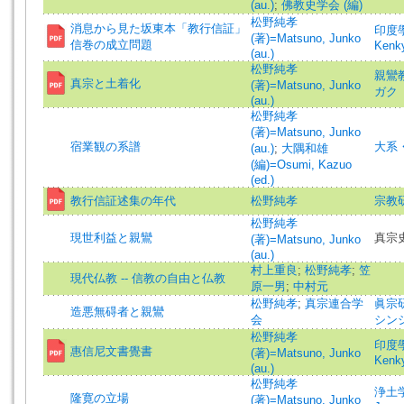
(au.)
;
佛教史学会 (編)
松野純孝
消息から見た坂東本「教行信証」
印度學佛
(著)=Matsuno, Junko
信巻の成立問題
Kenk
(au.)
松野純孝
親鸞教学
真宗と土着化
(著)=Matsuno, Junko
ガク
(au.)
松野純孝
(著)=Matsuno, Junko
宿業観の系譜
大系
(au.)
;
大隅和雄
(編)=Osumi, Kazuo
(ed.)
教行信証述集の年代
松野純孝
宗教研究
松野純孝
現世利益と親鸞
真宗史
(著)=Matsuno, Junko
(au.)
村上重良
;
松野純孝
;
笠
現代仏教 -- 信教の自由と仏教
原一男
;
中村元
松野純孝
;
真宗連合学
眞宗研究
造悪無碍者と親鸞
会
シン
松野純孝
印度學佛
惠信尼文書覺書
(著)=Matsuno, Junko
Kenk
(au.)
松野純孝
浄土学 
隆寛の立場
(著)=Matsuno, Junko