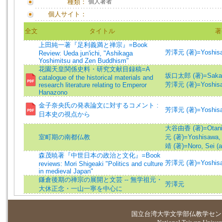
種類：
個人著者
個人サイト：
全文
タイトル
著
上田純一著『足利義満と禅宗』=Book
芳澤元 (著)=Yoshisaw
Review: Ueda jun'ichi, "Ashikaga
Yoshimitsu and Zen Buddhism"
花園天皇関係史料・研究文献目録稿=A
坂口太郎 (著)=Sakaguc
catalogue of the historical materials and
芳澤元 (著)=Yoshisaw
research literature relating to Emperor
Hanazono
金子奈央氏の発表論文に対するコメント :
芳澤元 (著)=Yoshisaw
日本史の視点から
大谷由香 (著)=Otani, 
室町期の南都仏教
元 (著)=Yoshisawa, 
靖 (著)=Noro, Sei (a
森茂暁著『中世日本の政治と文化』=Book
芳澤元 (著)=Yoshisaw
reviews: Mori Shigeaki "Politics and culture
in medieval Japan"
鎌倉後期の禅宗の展開と文芸 -- 無学祖元・
芳澤元
大休正念・一山一寧を中心に
国立台湾大学
文学部仏教学セン