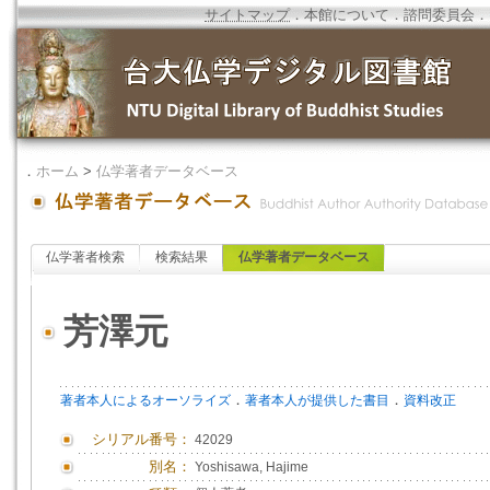
サイトマップ
．
本館について
．
諮問委員会
．
．
ホーム
>
仏学著者データベース
仏学著者検索
検索結果
仏学著者データベース
芳澤元
．
．
著者本人によるオーソライズ
著者本人が提供した書目
資料改正
シリアル番号：
42029
別名：
Yoshisawa, Hajime