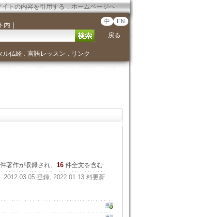
サイトの内容を引用する
．
ホームページへ
中
EN
ト内
｜
戻る
タル仏経
言語レッスン
リンク
．
．
件著作が収録され、
16
件全文を含む
2012.03.05 登録, 2022.01.13 料更新