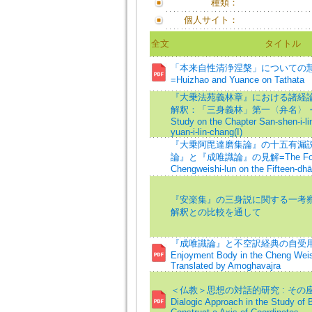
種類：
個人サイト：
全文
タイトル
「本来自性清浄涅槃」についての
=Huizhao and Yuance on Tathata
『大乗法苑義林章』における諸経
解釈：「三身義林」第一〈弁名〉・
Study on the Chapter San-shen-i-lin
yuan-i-lin-chang(I)
『大乗阿毘達磨集論』の十五有漏
論』と『成唯識論』の見解=The Fodijin
Chengweishi-lun on the Fifteen-dh
『安楽集』の三身説に関する一考察 
解釈との比較を通して
『成唯識論』と不空訳経典の自受用
Enjoyment Body in the Cheng Weis
Translated by Amoghavajra
＜仏教＞思想の対話的研究 : その
Dialogic Approach in the Study of 