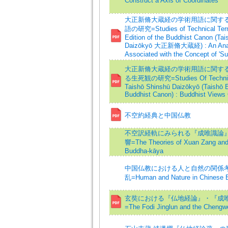
Construct a Axis of Coordinates
大正新脩大蔵経の学術用語に関する研
語の研究=Studies of Technical Term
Edition of the Buddhist Canon (Ta
Daizōkyō 大正新脩大蔵経) : An Analy
Associated with the Concept of 'Sui
大正新脩大蔵経の学術用語に関する研
る生死観の研究=Studies Of Technical
Taishō Shinshū Daizōkyō (Taishō E
Buddhist Canon) : Buddhist Views 
不空約経典と中国仏教
不空訳経軌にみられる『成唯識論
響=The Theories of Xuan Zang and
Buddha-kāya
中国仏教における人と自然の関係考 
乱=Human and Nature in Chinese 
玄奘における『仏地経論』・『成
=The Fodi Jinglun and the Chengwe