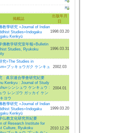
出版年月
掲載誌
日
學研究 =Journal of Indian
1998.03.20
ddhist Studies=Indogaku
gaku Kenkyū
佛教学研究室年報=Bulletin
1996.03.31
hist Studies, Ryukoku
ity
=The Studies in
hism=ブッキョウガク ケンキュ
2002.03
究 : 眞宗連合學會研究紀要
u Kenkyu : Journal of Study
inshu=シンシュウ ケンキュウ :
2004.01
ュウ レンゴウ ガッカイ ケン
 キヨウ
學研究 =Journal of Indian
1999.03.20
ddhist Studies=Indogaku
gaku Kenkyū
学仏教文化研究所紀要
in of Research Institute for
t Culture, Ryukoku
2010.12.26
rsity=ブッキョウ ブンカ ケン