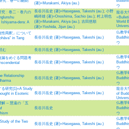
究 : 巻一の翻刻
Budd
(著)=Murakami, Akiya (au.)
ウ
長谷川岳史 (著)=Hasegawa, Takeshi (au.)
;
小野
 : 巻二・巻六の
龍谷大
嶋祥雄 (著)=Onoshima, Sachio (au.)
;
村上明也
nglunshu
=Bullet
(著)=Murakami, Akiya (au.)
;
吉田慈順
World B
 Ishiyama-dera: A
Univers
(著)=Yoshida, Jijun (au.)
仏教学研究
無性両釈」について
長谷川岳史 (著)=Hasegawa, Takeshi (au.)
Budd
bhāva" in Tang
ウ
読む
長谷川岳史 (著)=Hasegawa, Takeshi (au.)
仏教学研究
無漏をめぐる問題考
長谷川岳史 (著)=Hasegawa, Takeshi (au.)
Budd
nscendental
ウ
仏教学研究
lationship
長谷川岳史 (著)=Hasegawa, Takeshi (au.)
Budd
dharma
ウ
(1)=A Study
龍谷大学
長谷川岳史 (著)=Hasegawa, Takeshi (au.)
ought in Esoteric
of Budd
Univers
仏教学研究
 -- 慧遠の「五
長谷川岳史
Budd
f
dhism
ウ
仏教学研究
 of the Two
長谷川岳史 (著)=Hasegawa, Takeshi (au.)
Budd
ウ