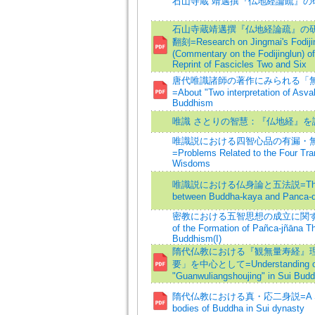
石山寺蔵 靖邁撰『仏地経論疏』の研
石山寺蔵靖邁撰『仏地経論疏』の研究
翻刻=Research on Jingmai's Fodiji
(Commentary on the Fodijinglun) of
Reprint of Fascicles Two and Six
唐代唯識諸師の著作にみられる「
=About "Two interpretation of Asva
Buddhism
唯識 さとりの智慧：『仏地経』を
唯識説における四智心品の有漏・
=Problems Related to the Four Tra
Wisdoms
唯識説における仏身論と五法説=The Re
between Buddha-kaya and Panca-
密教における五智思想の成立に関する研究
of the Formation of Pañca-jñāna Th
Buddhism(I)
隋代仏教における『観無量寿経』理解
要」を中心として=Understanding o
"Guanwuliangshoujing" in Sui Bud
隋代仏教における真・応二身説=A Study
bodies of Buddha in Sui dynasty