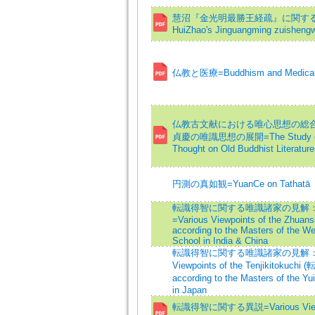
慧沼『金光明最勝王経疏』に関する
HuiZhao's Jinguangming zuishengw
仏教と医療=Buddhism and Medical
仏教古文献における唯心思想の総合的研
貞慶の唯識思想の展開=The Study of 
Thought on Old Buddhist Literature
円測の真如観=YuanCe on Tathatā
転識得智に関する唯識諸家の見解
=Various Viewpoints of the Zhuans
according to the Masters of the We
School in India & China
転識得智に関する唯識諸家の見解：日本
Viewpoints of the Tenjikitokuchi
according to the Masters of the Y
in Japan
転識得智に関する異説=Various Viewpo