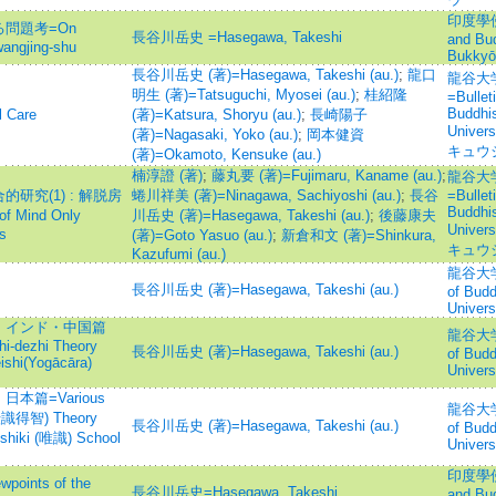
印度學佛教
問題考=On
長谷川岳史 =Hasegawa, Takeshi
and Bu
angjing-shu
Bukkyō
長谷川岳史 (著)=Hasegawa, Takeshi (au.)
;
龍口
龍谷大
明生 (著)=Tatsuguchi, Myosei (au.)
;
桂紹隆
=Bullet
Buddhis
 Care
(著)=Katsura, Shoryu (au.)
;
長崎陽子
Unive
(著)=Nagasaki, Yoko (au.)
;
岡本健資
キュウ
(著)=Okamoto, Kensuke (au.)
楠淳證 (著)
;
藤丸要 (著)=Fujimaru, Kaname (au.)
;
龍谷大
究(1) : 解脱房
蜷川祥美 (著)=Ninagawa, Sachiyoshi (au.)
;
長谷
=Bullet
Buddhis
Mind Only
川岳史 (著)=Hasegawa, Takeshi (au.)
;
後藤康夫
Unive
s
(著)=Goto Yasuo (au.)
;
新倉和文 (著)=Shinkura,
キュウ
Kazufumi (au.)
龍谷大学
長谷川岳史 (著)=Hasegawa, Takeshi (au.)
of Budd
Univers
：インド・中国篇
龍谷大学
hi-dezhi Theory
長谷川岳史 (著)=Hasegawa, Takeshi (au.)
of Budd
ishi(Yogācāra)
Univers
篇=Various
龍谷大学
 (転識得智) Theory
長谷川岳史 (著)=Hasegawa, Takeshi (au.)
of Budd
uishiki (唯識) School
Univers
印度學佛教
ints of the
長谷川岳史=Hasegawa, Takeshi
and Bu