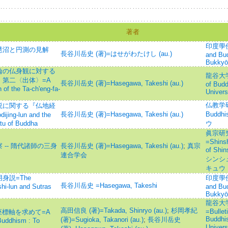
著者
印度學佛教
慧沼と円測の見解
長谷川岳史 (著)=はせがわたけし (au.)
and Bu
Bukkyō
論の仏身観に対する
龍谷大学
第二〈出体〉=A
長谷川岳史 (著)=Hasegawa, Takeshi (au.)
of Budd
 of the Ta-ch'eng-fa-
Univers
仏教学研究
説に関する『仏地経
長谷川岳史 (著)=Hasegawa, Takeshi (au.)
Budd
g-lun and the
ātu of Buddha
ウ
眞宗研
=Shinsh
-- 隋代諸師の三身
長谷川岳史 (著)=Hasegawa, Takeshi (au.)
;
真宗
of Sh
連合学会
シンシ
キュウ
身説=The
印度學佛教
長谷川岳史 =Hasegawa, Takeshi
hi-lun and Sutras
and Bu
Bukkyō
龍谷大
高田信良 (著)=Takada, Shinryo (au.)
;
杉岡孝紀
=Bullet
座標軸を求めて=A
Buddhis
(著)=Sugioka, Takanori (au.)
;
長谷川岳史
Buddhism : To
Unive