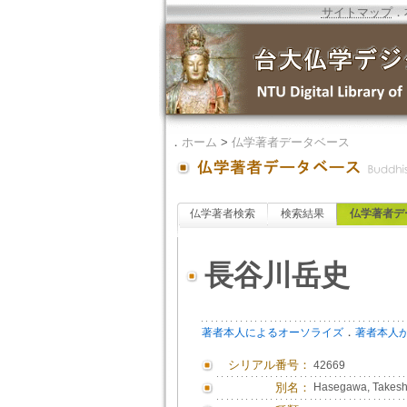
サイトマップ
．
．
ホーム
>
仏学著者データベース
仏学著者検索
検索結果
仏学著者デ
長谷川岳史
．
著者本人によるオーソライズ
著者本人
シリアル番号：
42669
別名：
Hasegawa, Takes