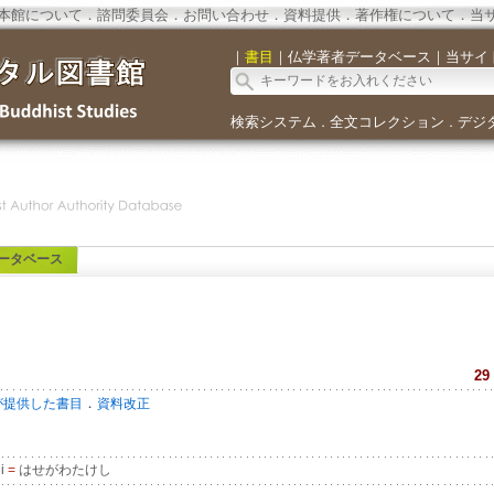
本館について
．
諮問委員会
．
お問い合わせ
．
資料提供
．
著作権について
．
当
｜
書目
｜
仏学著者データベース
｜
当サイ
検索システム
全文コレクション
デジ
．
．
ータベース
29
．
が提供した書目
資料改正
hi
=
はせがわたけし