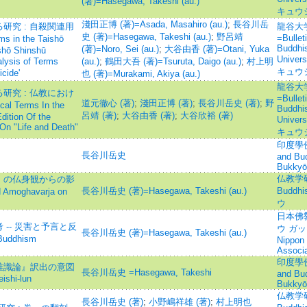
(著)=Hasegawa, Takeshi (au.)
キュウ
淺田正博 (著)=Asada, Masahiro (au.)
;
長谷川岳
究 : 自殺関連用
龍谷大
史 (著)=Hasegawa, Takeshi (au.)
;
野呂靖
=Bullet
s in the Taishō
Buddhis
(著)=Noro, Sei (au.)
;
大谷由香 (著)=Otani, Yuka
ishō Shinshū
Unive
sis of Terms
(au.)
;
鶴田大吾 (著)=Tsuruta, Daigo (au.)
;
村上明
キュウ
cide'
也 (著)=Murakami, Akiya (au.)
龍谷大
究 : 仏教におけ
=Bullet
道元徹心 (著)
;
淺田正博 (著)
;
長谷川岳史 (著)
;
野
 Terms In the
Buddhis
呂靖 (著)
;
大谷由香 (著)
;
大谷欣裕 (著)
dition Of the
Unive
On "Life and Death"
キュウ
印度學佛教
長谷川岳史
and Bu
Bukkyō
仏教学研究
』の仏身観からの影
長谷川岳史 (著)=Hasegawa, Takeshi (au.)
Budd
 Amoghavarja on
ウ
日本佛
-- 災害と予言と反
ウ ガッカ
長谷川岳史 (著)=Hasegawa, Takeshi (au.)
Buddhism
Nippon
Associa
印度學佛教
唯識論』訳出の意図
長谷川岳史 =Hasegawa, Takeshi
and Bu
ishi-lun
Bukkyō
仏教学研究
長谷川岳史 (著)
;
小野嶋祥雄 (著)
;
村上明也