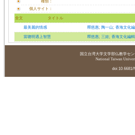
種類：
個人サイト：
全文
タイトル
最美麗的情感
釋慈惠
;
陶一山
;
香海文化編
當聰明遇上智慧
釋慈惠
;
三娃
;
香海文化編輯
国立台湾大学
文学部仏教学セン
National Taiwan Universi
doi:10.6681