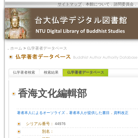
サイトマップ
．
本館について
．
諮問委員会
．
．
ホーム
>
仏学著者データベース
仏学著者検索
検索結果
仏学著者データベース
香海文化編輯部
．
．
著者本人によるオーソライズ
著者本人が提供した書目
資料改正
シリアル番号：
44976
別名：