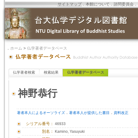
サイトマップ
．
本館について
．
諮問委員会
．
．
ホーム
>
仏学著者データベース
仏学著者検索
検索結果
仏学著者データベース
神野恭行
．
．
著者本人によるオーソライズ
著者本人が提供した書目
資料改正
シリアル番号：
46933
別名：
Kamino, Yasuyuki