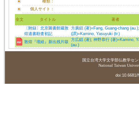
種類：
個人サイト：
全文
タイトル
著者
〔附録〕北京圖書館藏敦
方廣錩 (著)=Fang, Guang-chang (au.)
煌遺書勘査初記
(譯)=Kamino, Yasuyuki (tr.)
方広錩 (著)
;
神野恭行 (著)=Kamino, Ya
敦煌『壇経』新出残片跋
(au.)
国立台湾大学
文学部仏教学セン
National Taiwan Universi
doi:10.6681