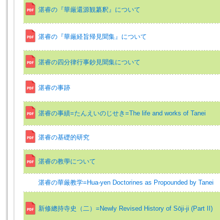
湛睿の『華厳還源観纂釈』について
湛睿の『華厳経旨帰見聞集』について
湛睿の四分律行事鈔見聞集について
湛睿の事跡
湛睿の事績=たんえいのじせき=The life and works of Tanei
湛睿の基礎的研究
湛睿の教學について
湛睿の華厳教学=Hua-yen Doctorines as Propounded by Tanei
新修總持寺史（二）=Newly Revised History of Sōji-ji (Part II)