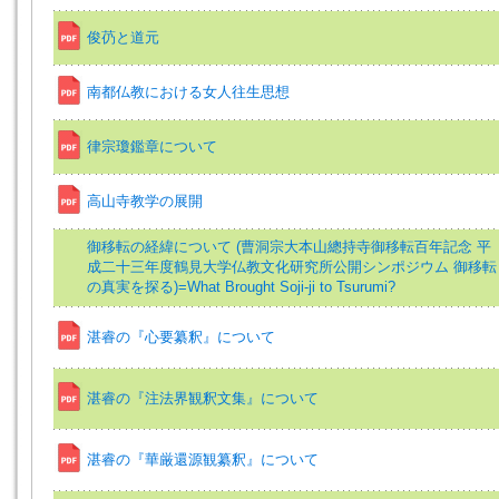
俊芿と道元
南都仏教における女人往生思想
律宗瓊鑑章について
高山寺教学の展開
御移転の経緯について (曹洞宗大本山總持寺御移転百年記念 平
成二十三年度鶴見大学仏教文化研究所公開シンポジウム 御移転
の真実を探る)=What Brought Soji-ji to Tsurumi?
湛睿の『心要纂釈』について
湛睿の『注法界観釈文集』について
湛睿の『華厳還源観纂釈』について