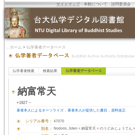
サイトマップ
．
本館について
．
諮問委員会
．
．
ホーム
>
仏学著者データベース
仏学著者検索
検索結果
仏学著者データベース
納富常天
+1927 ~
．
．
著者本人によるオーソライズ
著者本人が提供した書目
資料改正
シリアル番号：
47070
別名：
Nodomi, Joten
=
納冨常天
=
のうどみじょうてん