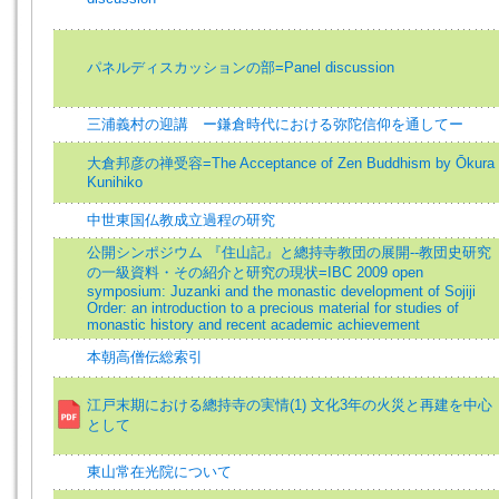
パネルディスカッションの部=Panel discussion
三浦義村の迎講 ー鎌倉時代における弥陀信仰を通してー
大倉邦彦の禅受容=The Acceptance of Zen Buddhism by Ōkura
Kunihiko
中世東国仏教成立過程の研究
公開シンポジウム 『住山記』と總持寺教団の展開--教団史研究
の一級資料・その紹介と研究の現状=IBC 2009 open
symposium: Juzanki and the monastic development of Sojiji
Order: an introduction to a precious material for studies of
monastic history and recent academic achievement
本朝高僧伝総索引
江戸末期における總持寺の実情(1) 文化3年の火災と再建を中心
として
東山常在光院について