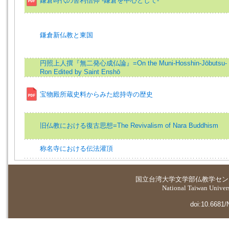
鎌倉時代の舎利信仰 -鎌倉を中心として-
鎌倉新仏教と東国
円照上人撰『無二発心成仏論』=On the Muni-Hosshin-Jōbutsu-
Ron Edited by Saint Enshō
宝物殿所蔵史料からみた総持寺の歴史
旧仏教における復古思想=The Revivalism of Nara Buddhism
称名寺における伝法灌頂
国立台湾大学
文学部仏教学セン
National Taiwan Universi
doi:10.6681