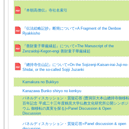
『本朝高僧伝』寺社名索引
『伝法絵略記抄』断簡について=A Fragment of the Denboe
Ryakkisho
『善財童子華厳縁起』について=The Manuscript of the
Zenzaidoji-Kegon-engi 善財童子華厳縁起
『總持寺住山記』について=On the Sojizenji-Kaisan-irai-Juji-no-
Shidai, or the so-called Sojiji Juzanki
Kamakura no Bukkyo
Kanazawa Bunko shiryo no kenkyu
パネルディスカッション・質疑応答 (曹洞宗大本山總持寺御移
百年記念 平成二十三年度鶴見大学仏教文化研究所公開シンポジ
ウム 御移転の真実を探る)=Panel Discussion & Open
Discussion
パネルディスカッション・質疑応答=Panel discussion & open
discussion