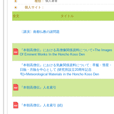
種類：
個人著者
個人サイト：
全文
タイトル
〔講演〕南都仏教の諸問題
『本朝高僧伝』における高僧像関係資料について=The Images
Of Eminent Monks In the Honcho Koso Den
『本朝高僧伝』における気象関係資料について : 旱魃・彗星・
日蝕・月蝕を中心として (研究所設立20周年記念
号)=Meteorological Materials in the Honcho Koso Den
『本朝高僧伝』人名索引
『本朝高僧伝』人名索引 (続)