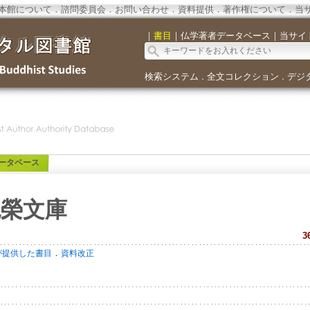
本館について
．
諮問委員会
．
お問い合わせ
．
資料提供
．
著作権について
．
当
｜
書目
｜
仏学著者データベース
｜
当サイ
検索システム
全文コレクション
デジ
．
．
ータベース
尭榮文庫
3
．
が提供した書目
資料改正