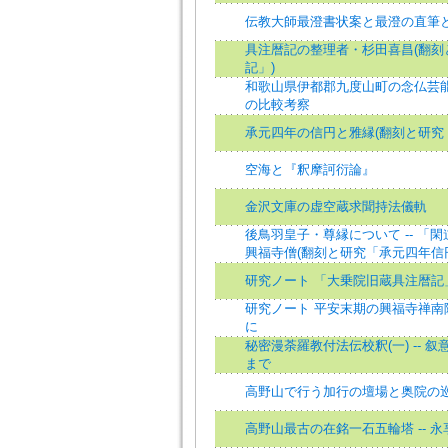
伝教大師最澄書状案と最澄の直筆
具注暦記の整理者・杉田喜昌(翻刻
記」)
和歌山県伊都郡九度山町の念仏芸能 
の比較考察
承元四年の信円と雅縁(翻刻と研究
空海と『釈摩訶衍論』
金沢文庫の虚空蔵求聞持法儀軌
後鳥羽皇子・尊縁について -- 「
興福寺僧(翻刻と研究「承元四年信
研究ノート 「大乗院旧蔵具注暦記
研究ノート 平安末期の興福寺禅南院
に
秘密漫荼羅教付法伝校釈(一) -- 
まで
高野山で行う加行の壇場と奥院の
高野山最古の在銘一石五輪塔 -- 