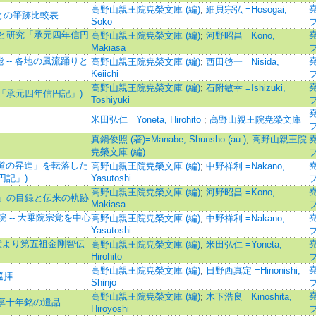
高野山親王院尭榮文庫 (編)
;
細貝宗弘 =Hosogai,
との筆跡比較表
Soko
と研究「承元四年信円
高野山親王院尭榮文庫 (編)
;
河野昭昌 =Kono,
Makiasa
-- 各地の風流踊りと
高野山親王院尭榮文庫 (編)
;
西田啓一 =Nisida,
Keiichi
高野山親王院尭榮文庫 (編)
;
石附敏幸 =Ishizuki,
「承元四年信円記」)
Toshiyuki
米田弘仁 =Yoneta, Hirohito
;
高野山親王院尭榮文庫
真鍋俊照 (著)=Manabe, Shunsho (au.)
;
高野山親王院
尭榮文庫 (編)
閑道の昇進」を転落した
高野山親王院尭榮文庫 (編)
;
中野祥利 =Nakano,
円記」)
Yasutoshi
高野山親王院尭榮文庫 (編)
;
河野昭昌 =Kono,
」の目録と伝来の軌跡
Makiasa
 -- 大乗院宗覚を中心
高野山親王院尭榮文庫 (編)
;
中野祥利 =Nakano,
Yasutoshi
叙意より第五祖金剛智伝
高野山親王院尭榮文庫 (編)
;
米田弘仁 =Yoneta,
Hirohito
高野山親王院尭榮文庫 (編)
;
日野西真定 =Hinonishi,
巡拝
Shinjo
高野山親王院尭榮文庫 (編)
;
木下浩良 =Kinoshita,
永享十年銘の遺品
Hiroyoshi