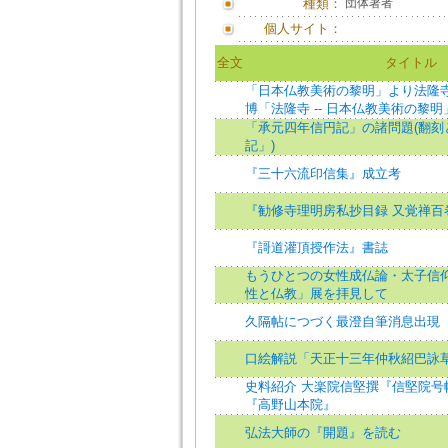
種類：
団体著者
個人サイト：
全文
タイトル
「日本仏教美術の黎明」より法隆寺の
博「法隆寺 -- 日本仏教美術の黎
「承元四年信円記」の諸問題(翻刻
記」)
『三十六流印信集』成立考
『勧修寺理明房私抄目録 又覚禅百
『謌道灌頂授作法』書誌
もうひとつの女性成仏論・太子信仰の
性と仏教」展を拝見して
久隔帖につづく最澄自筆消息出現
口絵解説「天正十三年仲秋紹巴詠
史料紹介 大楽院信堅撰『信堅院号
『高野山本院』
弘法大師の『開題』を読む