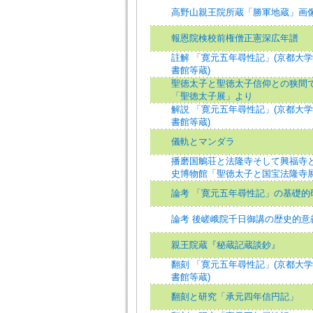
高野山親王院所蔵「勝軍地蔵」画
報恩院検校前権僧正憲深広年譜
註解 「寛元五年尋性記」(京都大
書館等蔵)
聖徳太子と聖徳太子信仰との狭間で 
「聖徳太子展」より
解説 「寛元五年尋性記」(京都大
書館等蔵)
儀軌とマンダラ
播磨国鵤荘と法隆寺そして興福寺との
史博物館「聖徳太子と国宝法隆寺
論考 「寛元五年尋性記」の基礎的
論考 後嵯峨院千日御講の歴史的意
親王院蔵『秘蔵記蔵談鈔』
翻刻 「寛元五年尋性記」(京都大
書館等蔵)
翻刻と研究「承元四年信円記」