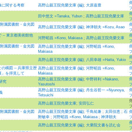
像に関する考察
高野山親王院尭榮文庫 (編)
;
大原嘉豊
田中悠文 =Tanaka, Yubun
;
高野山親王院尭榮文庫
学附属図書館・金光図
高野山親王院尭榮文庫 (編)
;
神津朝夫 =Kozu, Asao
-- 東京都美術館他
河野昭昌 =Kono, Makiasa
;
高野山親王院尭榮文庫
学附属図書館・金光図
高野山親王院尭榮文庫 (編)
;
河野昭昌 =Kono,
Makiasa
高野山親王院尭榮文庫 (編)
;
八田幸雄 =Hatta, Yukio
構図 -- 兵庫県立歴
高野山親王院尭榮文庫 (編)
;
河野昭昌 =Kono,
展」を拝見して
Makiasa
高野山親王院尭榮文庫 (編)
;
中野祥利 =Nakano,
研究
Yasutoshi
高野山親王院尭榮文庫 (編)
;
丹生谷哲一 =Nyunoya,
義
Tetsuichi
高野山親王院尭榮文庫
;
安田弘仁
学附属図書館・金光図
高野山親王院尭榮文庫 (編)
;
千鳥祐兼
;
太田佳恵
;
石
附敏幸
;
河野昭昌 =Kono, Makiasa
;
神津朝夫
高野山親王院尭榮文庫 (編)
;
大乗院文書を読む会