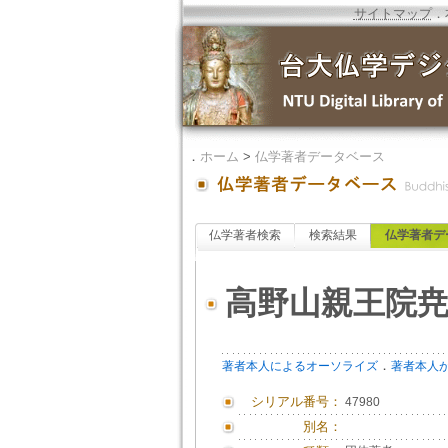
サイトマップ
．
．
ホーム
>
仏学著者データベース
仏学著者検索
検索結果
仏学著者デ
高野山親王院
．
著者本人によるオーソライズ
著者本人
シリアル番号：
47980
別名：