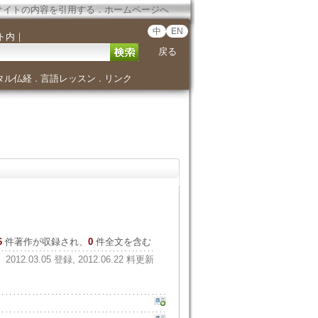
サイトの内容を引用する
．
ホームページへ
中
EN
ト内
｜
戻る
タル仏経
言語レッスン
リンク
．
．
6
件著作が収録され、
0
件全文を含む
2012.03.05 登録, 2012.06.22 料更新