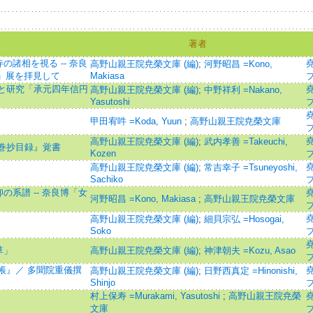
著者
諸相を視る -- 奈良
高野山親王院尭榮文庫 (編)
;
河野昭昌 =Kono,
明」展を拝見して
Makiasa
と研究「承元四年信円
高野山親王院尭榮文庫 (編)
;
中野祥利 =Nakano,
Yasutoshi
甲田宥吽 =Koda, Yuun
;
高野山親王院尭榮文庫
高野山親王院尭榮文庫 (編)
;
武内孝善 =Takeuchi,
巻抄目録』覚書
Kozen
高野山親王院尭榮文庫 (編)
;
常吉幸子 =Tsuneyoshi,
Sachiko
系譜 -- 奈良博「女
河野昭昌 =Kono, Makiasa
;
高野山親王院尭榮文庫
高野山親王院尭榮文庫 (編)
;
細貝宗弘 =Hosogai,
Soko
草」
高野山親王院尭榮文庫 (編)
;
神津朝夫 =Kozu, Asao
帳』／ 多聞院重儀撰
高野山親王院尭榮文庫 (編)
;
日野西真定 =Hinonishi,
Shinjo
村上保寿 =Murakami, Yasutoshi
;
高野山親王院尭榮
文庫