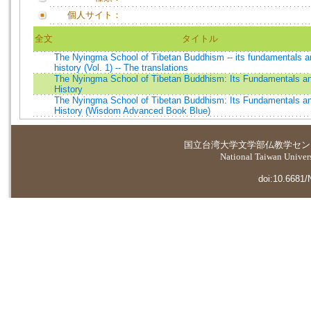
個人サイト：
全文
タイトル
The Nyingma School of Tibetan Buddhism -- its fundamentals a
history (Vol. 1) -- The translations
The Nyingma School of Tibetan Buddhism: Its Fundamentals a
History
The Nyingma School of Tibetan Buddhism: Its Fundamentals a
History (Wisdom Advanced Book Blue)
国立台湾大学
文学部仏教学セン
National Taiwan Universi
doi:10.6681