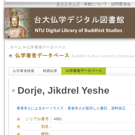
サイトマップ
．
本館について
．
諮問委員会
．
．
ホーム
>
仏学著者データベース
仏学著者検索
検索結果
仏学著者データベース
Dorje, Jikdrel Yeshe
．
．
著者本人によるオーソライズ
著者本人が提供した書目
資料改正
シリアル番号：
4881
別名：
種類：