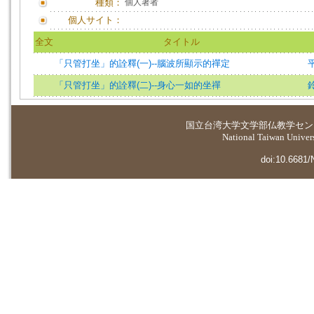
種類：
個人著者
個人サイト：
全文
タイトル
「只管打坐」的詮釋(一)--腦波所顯示的禪定
「只管打坐」的詮釋(二)--身心一如的坐禪
国立台湾大学
文学部仏教学セン
National Taiwan Universi
doi:10.6681