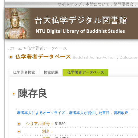
サイトマップ
．
本館について
．
諮問委員会
．
．
ホーム
>
仏学著者データベース
仏学著者検索
検索結果
仏学著者データベース
陳存良
．
．
著者本人によるオーソライズ
著者本人が提供した書目
資料改正
シリアル番号：
51580
別名：