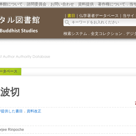
本館について
．
諮問委員会
．
お問い合わせ
．
資料提供
．
著作権について
．
当
｜
書目
｜
仏学著者データベース
｜
当サイ
検索システム
全文コレクション
デジ
．
．
ータベース
仁波切
．
が提供した書目
資料改正
rjee Rinpoche