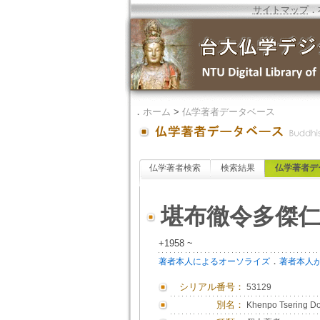
サイトマップ
．
．
ホーム
>
仏学著者データベース
仏学著者検索
検索結果
仏学著者デ
堪布徹令多傑
+1958 ~
．
著者本人によるオーソライズ
著者本人
シリアル番号：
53129
別名：
Khenpo Tsering Do