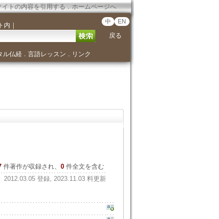
サイトの内容を引用する
．
ホームページへ
中
EN
ト内
｜
戻る
タル仏経
言語レッスン
リンク
．
．
7
件著作が収録され、
0
件全文を含む
2012.03.05 登録, 2023.11.03 料更新