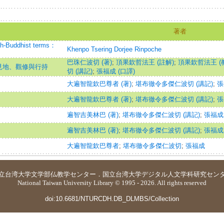
著者
ish-Buddhist terms：
Khenpo Tsering Dorjee Rinpoche
巴珠仁波切 (著)
;
頂果欽哲法王 (註解)
;
頂果欽哲法王 (
見地、觀修與行持
切 (講記)
;
張福成 (口譯)
大遍智龍欽巴尊者 (著)
;
堪布徹令多傑仁波切 (講記)
;
張
大遍智龍欽巴尊者 (著)
;
堪布徹令多傑仁波切 (講記)
;
張
遍智吉美林巴 (著)
;
堪布徹令多傑仁波切 (講記)
;
張福成 
遍智吉美林巴 (著)
;
堪布徹令多傑仁波切 (講記)
;
張福成 
大遍智龍欽巴尊者
;
堪布徹令多傑仁波切
;
張福成
立台湾大学
文学部仏教学センター
．
国立台湾大学デジタル人文学科研究セン
National Taiwan University Library © 1995 - 2026. All rights reserved
doi:10.6681/NTURCDH.DB_DLMBS/Collection