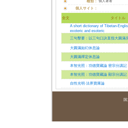
種類：
個人著者
個人サイト：
全文
タイトル
A short dictionary of Tibetan-Engl
exoteric and esoteric
三句擊要：以三句口訣直指大圓滿
大圓滿如幻休息論
大圓滿禪定休息論
本智光照：功德寶藏論 密宗分講記
本智光照：功德寶藏論 顯宗分講記
自性光明·法界寶庫論
国