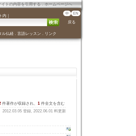
サイトの内容を引用する
．
ホームページへ
中
EN
ト内
｜
戻る
タル仏経
言語レッスン
リンク
．
．
2
件著作が収録され、
1
件全文を含む
2012.03.05 登録, 2022.06.01 料更新