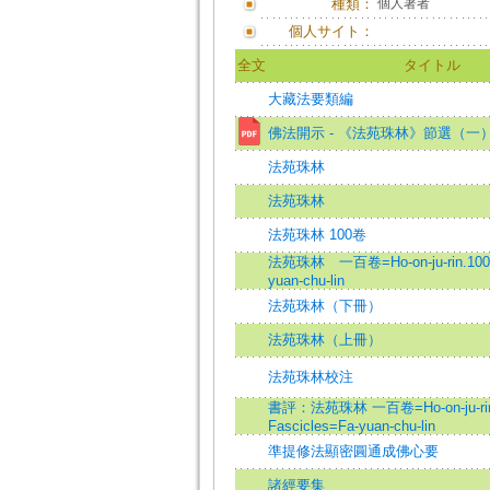
種類：
個人著者
個人サイト：
全文
タイトル
大藏法要類編
佛法開示 - 《法苑珠林》節選（一
法苑珠林
法苑珠林
法苑珠林 100卷
法苑珠林 一百卷=Ho-on-ju-rin.100 F
yuan-chu-lin
法苑珠林（下冊）
法苑珠林（上冊）
法苑珠林校注
書評：法苑珠林 一百卷=Ho-on-ju-rin
Fascicles=Fa-yuan-chu-lin
準提修法顯密圓通成佛心要
諸經要集