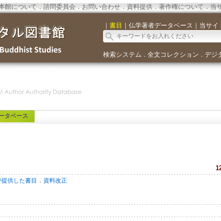
本館について
．
諮問委員会
．
お問い合わせ
．
資料提供
．
著作権について
．
当
｜
書目
｜
仏学著者データベース
｜
当サイ
検索システム
全文コレクション
デジ
．
．
ータベース
1
．
が提供した書目
資料改正