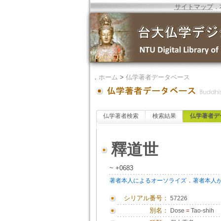
サイトマップ
．
．
ホーム
>
仏学著者データベース
仏学著者検索
検索結果
仏学著者デ
釋道世
~ +0683
．
著者本人によるオーソライズ
著者本人
シリアル番号：
57226
別名：
Dose
=
Tao-shih