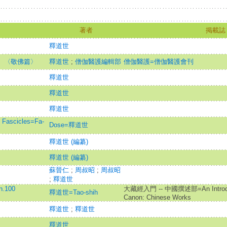
著者
掲載誌
釋道世
） 〈敬佛篇〉
釋道世
;
僧伽醫護編輯部
僧伽醫護=僧伽醫護會刊
釋道世
釋道世
釋道世
ascicles=Fa-
Dose=釋道世
釋道世 (編纂)
釋道世 (編纂)
蘇晉仁
;
周叔昭
;
周叔昭
;
釋道世
.100
大藏經入門 -- 中國撰述部=An Introducti
釋道世=Tao-shih
Canon: Chinese Works
釋道世
;
釋道世
釋道世