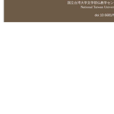
国立台湾大学
文学部仏教学セン
National Taiwan Universi
doi:10.6681