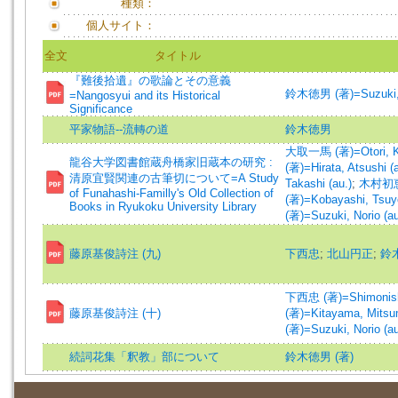
種類：
個人サイト：
全文
タイトル
『難後拾遺』の歌論とその意義
鈴木徳男 (著)=Suzuki, N
=Nangosyui and its Historical
Significance
平家物語--流轉の道
鈴木徳男
大取一馬 (著)=Otori, K
龍谷大学図書館蔵舟橋家旧蔵本の研究 :
(著)=Hirata, Atsushi (a
清原宜賢関連の古筆切について=A Study
Takashi (au.)
;
木村初恵
of Funahashi-Familly's Old Collection of
(著)=Kobayashi, Tsuyo
Books in Ryukoku University Library
(著)=Suzuki, Norio (au
藤原基俊詩注 (九)
下西忠
;
北山円正
;
鈴
下西忠 (著)=Shimonishi,
藤原基俊詩注 (十)
(著)=Kitayama, Mitsu
(著)=Suzuki, Norio (au
続詞花集「釈教」部について
鈴木徳男 (著)