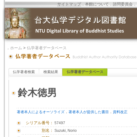
サイトマップ
．
本館について
．
諮問委員会
．
．
ホーム
>
仏学著者データベース
仏学著者検索
検索結果
仏学著者データベース
鈴木徳男
．
．
著者本人によるオーソライズ
著者本人が提供した書目
資料改正
シリアル番号：
57497
別名：
Suzuki, Norio