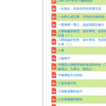
CBETA中華電子佛典協會
一生懸念：與原住民的美麗交流
一念靜心成正覺 -- 靜坐的功德利益
一聲佛號一聲心．說說唱唱話修行
人際相處的智慧：迎向學習、包容
社會（一）
人際相處的智慧：迎向學習、包容
社會（二）
八風
三輪體空
中國四大佛教聖地的形成與特色 --
峨眉山、九華山、普陀山
中國傳統文化與蛇
仁俊長老行狀
六道輪迴圖的啟示
心念與健康的關係