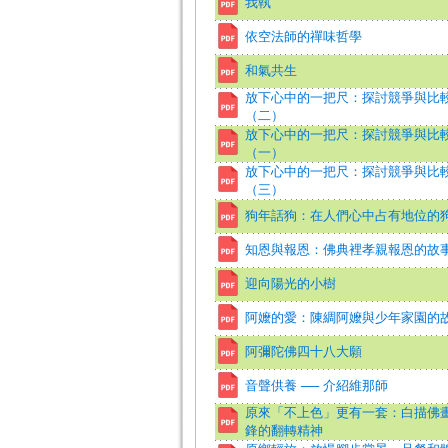
我執
依空法師的禪味哲學
和氣共生
放下心中的一把尺：探討競爭與比
（二）
放下心中的一把尺：探討競爭與比
（一）
放下心中的一把尺：探討競爭與比
（三）
狗年話狗：在人們心中占有地位的
知恩與報恩：佛典裡孝親報恩的故
迎向陽光的小樹
阿嬤的愛：陳綢阿嬤與少年家園的
阿彌陀佛四十八大願
音聲供養 ── 介紹維那師
原來「不上色」更有一套：白描佛
鋒的翻轉精神