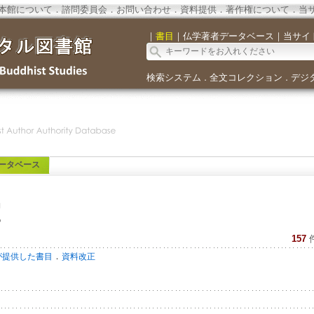
本館について
．
諮問委員会
．
お問い合わせ
．
資料提供
．
著作権について
．
当
｜
書目
｜
仏学著者データベース
｜
当サイ
検索システム
全文コレクション
デジ
．
．
ータベース
室
157
．
が提供した書目
資料改正