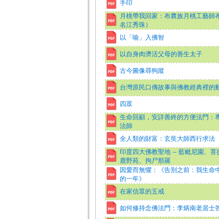
手印
月桃帶我回家：布農族月桃工藝師
名江秀珠）
以「喻」入佛智
以自身肉濟活父母的善生太子
古今圖像尋狗蹤
台灣原民口傳故事與佛教經典裡的
四眾
生命回顧，安詳善終的方便法門：
法師
全人類的財富：玄奘大師西行求法
印度四大佛教聖地 -- 藍毗尼園、
鹿野苑、拘尸那羅
因愛而無懼：《告別之前：我生命
的一年》
在家信眾的五戒
如何修持念佛法門：李炳南老居士