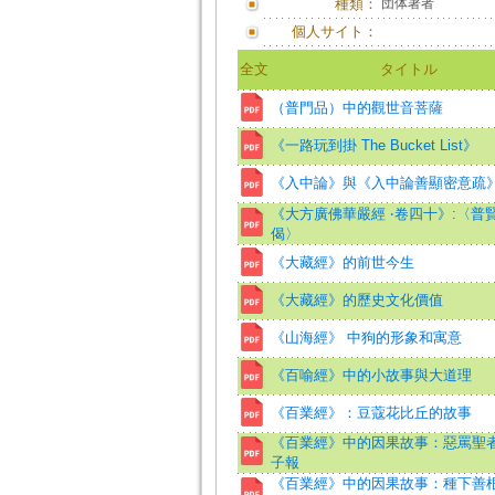
種類：
団体著者
個人サイト：
全文
タイトル
（普門品）中的觀世音菩薩
《一路玩到掛 The Bucket List》
《入中論》與《入中論善顯密意疏》
《大方廣佛華嚴經 ‧卷四十》:〈普
偈〉
《大藏經》的前世今生
《大藏經》的歷史文化價值
《山海經》 中狗的形象和寓意
《百喻經》中的小故事與大道理
《百業經》：豆蔻花比丘的故事
《百業經》中的因果故事：惡罵聖
子報
《百業經》中的因果故事：種下善