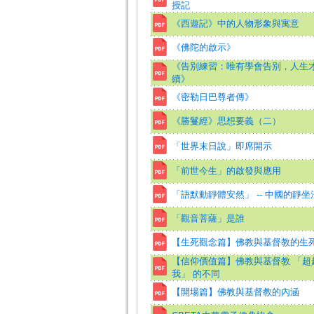
授記
《西遊記》中的人物形象與寓意
《佛陀的啟示》
《告別練習：唯有學會告別，人生
續》
《密勒日巴尊者傳》
《勝鬘經》思想要義（二）
「世界末日說」即席開示
「前世今生」的啟發與應用
「語默動靜體安然」 -- 中國的靜坐
「觀音菩薩」是誰
【生死觀念篇】佛教與基督教的生
【信仰價值篇】佛教與基督教 「超
我」 的不同
【開場篇】佛教與基督教的內涵