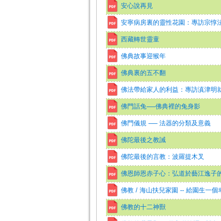
安心說再見
安寧病房裏的靈性花園：專訪宗惇
西藏轉世靈童
佛典故事迎猴年
佛典裏的五不翻
佛法帶給家人的利益：專訪滇津明
佛門話兔──佛典裡的兔身影
佛門儀規 ── 法器的分類及意義
佛陀最後之教誡
佛陀最後的言教：波羅提木叉
佛恩師恩赤子心：弘道於藝江逸子
佛教 / 海山扶兒家園 -- 給園生一
佛教的十二神獸