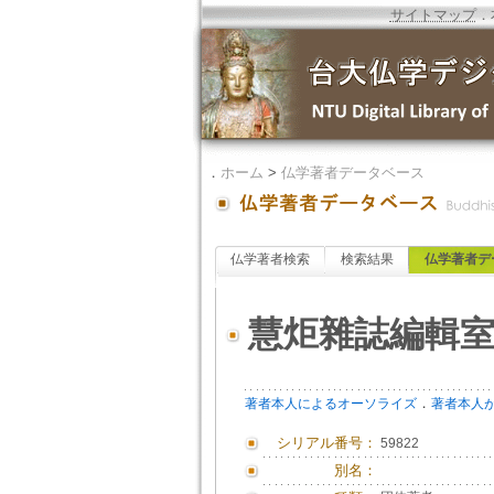
サイトマップ
．
．
ホーム
>
仏学著者データベース
仏学著者検索
検索結果
仏学著者デ
慧炬雜誌編輯
．
著者本人によるオーソライズ
著者本人
シリアル番号：
59822
別名：