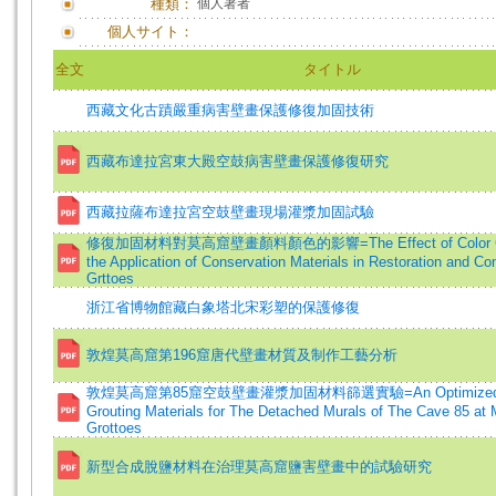
種類：
個人著者
個人サイト：
全文
タイトル
西藏文化古蹟嚴重病害壁畫保護修復加固技術
西藏布達拉宮東大殿空鼓病害壁畫保護修復研究
西藏拉薩布達拉宮空鼓壁畫現場灌漿加固試驗
修復加固材料對莫高窟壁畫顏料顏色的影響=The Effect of Color Ch
the Application of Conservation Materials in Restoration and Con
Grttoes
浙江省博物館藏白象塔北宋彩塑的保護修復
敦煌莫高窟第196窟唐代壁畫材質及制作工藝分析
敦煌莫高窟第85窟空鼓壁畫灌漿加固材料篩選實驗=An Optimized Re
Grouting Materials for The Detached Murals of The Cave 85 at
Grottoes
新型合成脫鹽材料在治理莫高窟鹽害壁畫中的試驗研究