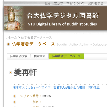
サイトマップ
．
本館について
．
諮問委員会
．
．
ホーム
>
仏学著者データベース
仏学著者検索
検索結果
仏学著者データベース
樊再軒
．
．
著者本人によるオーソライズ
著者本人が提供した書目
資料改正
シリアル番号：
59885
別名：