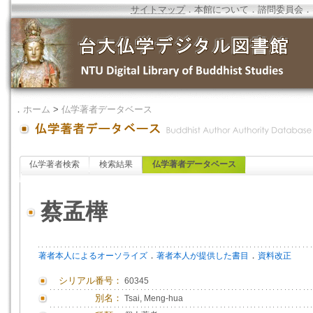
サイトマップ
．
本館について
．
諮問委員会
．
．
ホーム
>
仏学著者データベース
仏学著者検索
検索結果
仏学著者データベース
蔡孟樺
．
．
著者本人によるオーソライズ
著者本人が提供した書目
資料改正
シリアル番号：
60345
別名：
Tsai, Meng-hua