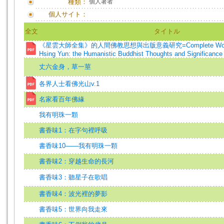
種類：
個人著者
個人サイト：
全文
タイトル
《星雲大師全集》的人間佛教思想與出版意義研究=Complete Works of 
Hsing Yun: the Humanistic Buddhist Thoughts and Significance o
丈六金身，草一莖
各界人士看佛光山v.1
名家看百年佛緣
我有明珠一顆
書香味1：在字句裡呼吸
書香味10——我有明珠一顆
書香味2：穿越生命的長河
書香味3：聽星子在歌唱
書香味4：波光裡的夢影
書香味5：世界向我走來