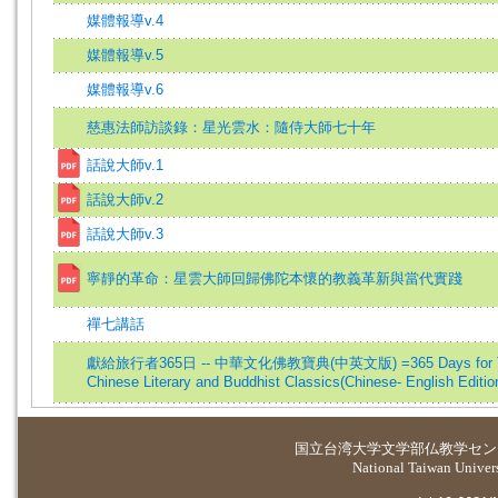
媒體報導v.4
媒體報導v.5
媒體報導v.6
慈惠法師訪談錄：星光雲水：隨侍大師七十年
話說大師v.1
話說大師v.2
話說大師v.3
寧靜的革命：星雲大師回歸佛陀本懷的教義革新與當代實踐
禪七講話
獻給旅行者365日 -- 中華文化佛教寶典(中英文版) =365 Days for Trav
Chinese Literary and Buddhist Classics(Chinese- English Editio
国立台湾大学
文学部仏教学セン
National Taiwan Universi