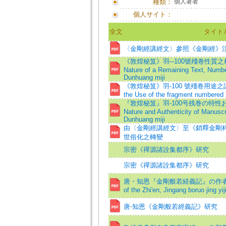
種類：
個人著者
個人サイト：
全文
タイト
〈金剛經講經文〉參照《金剛經》注
《敦煌秘笈》羽─100號殘卷性質之析論=An
Nature of a Remaining Text, Numbe
Dunhuang miji
《敦煌秘笈》羽-100 號殘卷用途之試探=A 
the Use of the fragment numbered 
『敦煌秘笈』羽-100号残巻の特性およ
Nature and Authenticity of Manusc
Dunhuang miji
由〈金剛經講經文〉至《銷釋金剛
世俗化之轉變
宗密《禪源諸詮集都序》研究
宗密《禪源諸詮集都序》研究
唐・知恩『金剛般若経義記』の作者について
of the Zhi'en, Jingang boruo jing yij
唐‧知恩《金剛般若經義記》研究