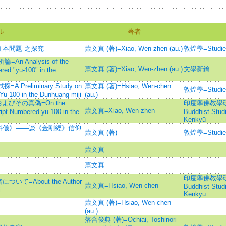
ル
著者
本問題 之探究
蕭文真 (著)=Xiao, Wen-zhen (au.)
敦煌學=Studies
 Analysis of the
蕭文真 (著)=Xiao, Wen-zhen (au.)
文學新鑰
red "yu-100" in the
Preliminary Study on
蕭文真 (著)=Hsiao, Wen-chen
敦煌學=Studies
Yu-100 in the Dunhuang miji
(au.)
びその真偽=On the
印度學佛教學研究 =J
蕭文真=Xiao, Wen-zhen
ript Numbered yu-100 in the
Buddhist Stu
Kenkyū
科儀》——談《金剛經》信仰
蕭文真 (著)
敦煌學=Studies
蕭文真
蕭文真
印度學佛教學研究 =J
=About the Author
蕭文真=Hsiao, Wen-chen
Buddhist Stu
i
Kenkyū
蕭文真 (著)=Hsiao, Wen-chen
(au.)
落合俊典 (著)=Ochiai, Toshinori