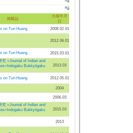
出版年月
掲載誌
日
 on Tun-Huang
2008.02.01
2012.06.01
 on Tun-Huang
2015.03.01
ournal of Indian and
2013.03
dies=Indogaku Bukkyōgaku
 on Tun-Huang
2012.05.01
2004
2006.03
ournal of Indian and
2015.03
dies=Indogaku Bukkyōgaku
2013