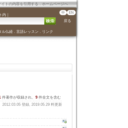
サイトの内容を引用する
．
ホームページへ
中
EN
ト内
｜
戻る
タル仏経
言語レッスン
リンク
．
．
1
件著作が収録され、
9
件全文を含む
2012.03.05 登録, 2019.05.29 料更新