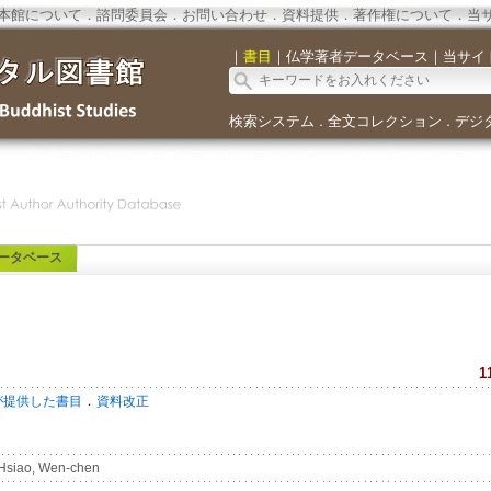
本館について
．
諮問委員会
．
お問い合わせ
．
資料提供
．
著作権について
．
当
｜
書目
｜
仏学著者データベース
｜
当サイ
検索システム
全文コレクション
デジ
．
．
ータベース
1
．
が提供した書目
資料改正
siao, Wen-chen