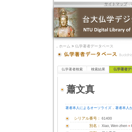
サイトマップ
．
．
ホーム
>
仏学著者データベース
仏学著者検索
検索結果
仏学著者デ
蕭文真
．
著者本人によるオーソライズ
著者本人
シリアル番号：
61400
別名：
Xiao, Wen-zhen
=
H