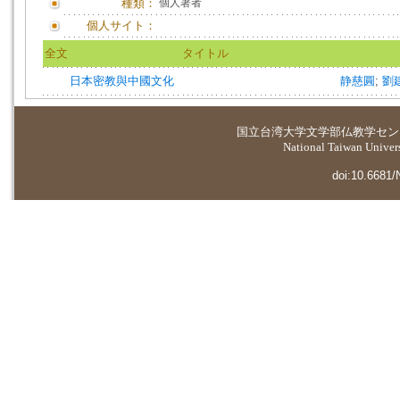
種類：
個人著者
個人サイト：
全文
タイトル
日本密教與中國文化
静慈圓
;
劉
国立台湾大学
文学部仏教学セン
National Taiwan Universi
doi:10.6681