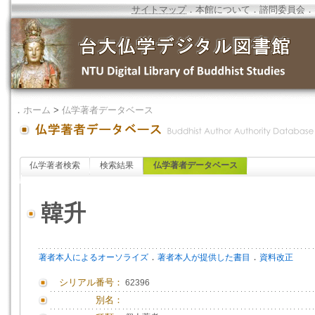
サイトマップ
．
本館について
．
諮問委員会
．
．
ホーム
>
仏学著者データベース
仏学著者検索
検索結果
仏学著者データベース
韓升
．
．
著者本人によるオーソライズ
著者本人が提供した書目
資料改正
シリアル番号：
62396
別名：