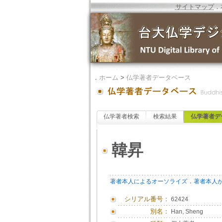
サイトマップ
．
．
ホーム
>
仏学著者データベース
仏学著者検索
検索結果
仏学著者デ
韓昇
．
著者本人によるオーソライズ
著者本人
シリアル番号：
62424
別名：
Han, Sheng