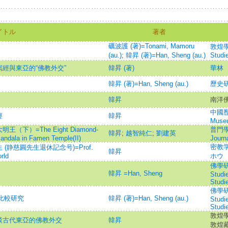
イトル
著者
礪波護 (著)=Tonami, Mamoru
敦煌學輯
(au.)
;
韓昇 (著)=Han, Sheng (au.)
Studi
經與東亞的“佛教外交”
韓昇 (著)
華林
韓昇 (著)=Han, Sheng (au.)
歷史研究
韓昇
南洋佛教
中國歷史
經
韓昇
Museu
）=The Eight Diamond-
普門學報
韓昇
;
越智純仁
;
劉建英
-mandala in Famen Temple(II)
Journ
密教
静慈圓先生退休記念号)=Prof.
韓昇
rld
ホウ
佛學研究
」
韓昇 =Han, Sheng
Studi
Studi
佛學研究
的比較研究
韓昇 (著)=Han, Sheng (au.)
Studi
Studi
敦煌學
談古代東亞的佛教外交
韓昇
敦煌