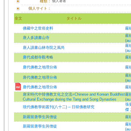
種類：
個人著者
個人サイト：
全文
タイトル
佛藏中之世俗史料
嚴
嚴耕
唐人多讀書山寺
(au
嚴耕
唐人讀書山林寺院之風尚
(au
唐代成都寺觀考略
嚴
唐代佛教之地理分佈
嚴
嚴耕
唐代佛教之地理分佈
(au
唐代佛教之地理分佈
嚴耕
唐宋時代中韓佛教文化之交流=Chinese and Korean Buddhist
嚴耕
Cultural Exchange during the Tang and Song Dynasties
(au
張
現代佛教學術叢刊(八十二) -- 日韓佛教研究
傑
新羅留唐學生與僧徒
嚴
嚴耕
新羅留唐學生與僧徒
(au