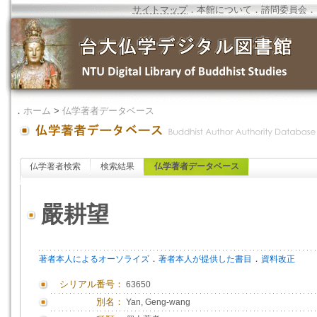
サイトマップ
．
本館について
．
諮問委員会
．
．
ホーム
>
仏学著者データベース
仏学著者検索
検索結果
仏学著者データベース
嚴耕望
．
．
著者本人によるオーソライズ
著者本人が提供した書目
資料改正
シリアル番号：
63650
別名：
Yan, Geng-wang