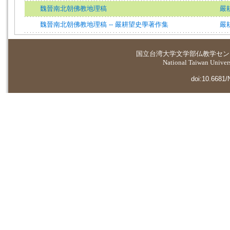
魏晉南北朝佛教地理稿
嚴
魏晉南北朝佛教地理稿 -- 嚴耕望史學著作集
嚴
国立台湾大学
文学部仏教学セン
National Taiwan Universi
doi:10.6681