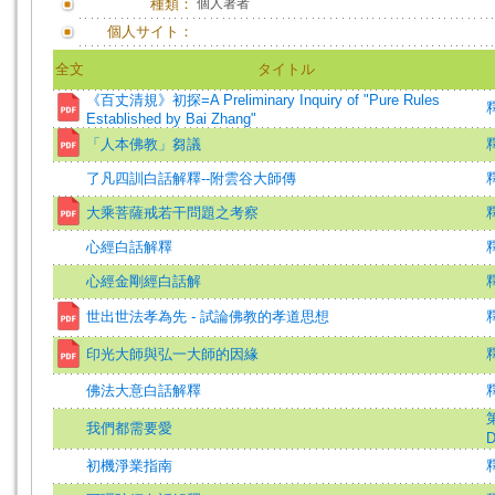
種類：
個人著者
個人サイト：
全文
タイトル
《百丈清規》初探=A Preliminary Inquiry of "Pure Rules
釋
Established by Bai Zhang"
「人本佛教」芻議
了凡四訓白話解釋--附雲谷大師傳
大乘菩薩戒若干問題之考察
心經白話解釋
心經金剛經白話解
世出世法孝為先 - 試論佛教的孝道思想
印光大師與弘一大師的因緣
佛法大意白話解釋
第
我們都需要愛
D
初機淨業指南