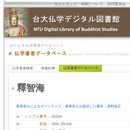
サイトマップ
．
本館について
．
諮問委員会
．
．
ホーム
>
仏学著者データベース
仏学著者検索
検索結果
仏学著者データベース
釋智海
．
．
著者本人によるオーソライズ
著者本人が提供した書目
資料改正
シリアル番号：
65204
別名：
Shih, Zhi-hai