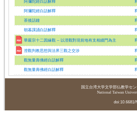
阿彌陀經白話解釋
阿彌陀經白話解釋
茶後話鐘
朝暮課誦白話解釋
華嚴宗十二因緣觀 -- 以澄觀對現前地有支相續門為主
澄觀判教思想與法界三觀之交涉
觀無量壽佛經白話解釋
觀無量壽佛經白話解釋
国立台湾大学
文学部仏教学セン
National Taiwan Universi
doi:10.6681