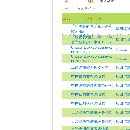
種類：
個人著者
個人サイト：
全文
タイトル
『阿弥陀経見聞私』の和
広田哲通 
歌と説話
『秋夜長物語』考：仏教
広田哲通 
文学研究の一事例として
Chusei Bukkyo setsuwa
Hirota, 
no ken kyu
Chusei Bukkyo setsuwa
Hirota, 
no kenkyu
二経の勝劣をめぐって
広田哲通 
中世佛教文學の研究
広田哲
中世法華経注釈書の研究
広田哲
中世仏教文学の研究
広田哲
中世仏教説話の研究
広田哲
天台談所で法華経を読む
広田哲通=H
天台談所で法華経を読む
広田哲
日光天海蔵直談因縁集 --