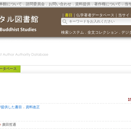
本館について
．
諮問委員会
．
お問い合わせ
．
資料提供
．
著作権について
．
当
｜
書目
｜
仏学著者データベース
｜
当サイ
検索システム
全文コレクション
デジ
．
．
ータベース
1
．
が提供した書目
資料改正
=
廣田哲通