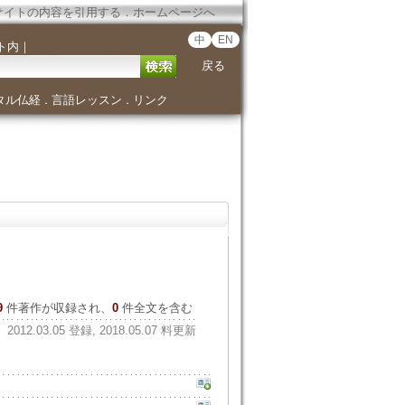
サイトの内容を引用する
．
ホームページへ
中
EN
ト内
｜
戻る
タル仏経
言語レッスン
リンク
．
．
9
件著作が収録され、
0
件全文を含む
2012.03.05 登録, 2018.05.07 料更新