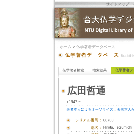
サイトマップ
．
．
ホーム
>
仏学著者データベース
仏学著者検索
検索結果
仏学著者デ
広田哲通
+1947 ~
．
著者本人によるオーソライズ
著者本人
シリアル番号：
66783
別名：
Hirota, Tetsumichi