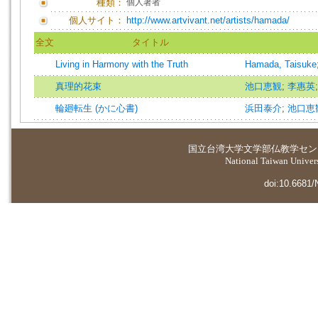
種類：
個人著者
個人サイト：
http://www.artvivant.net/artists/hamada/
全文
タイトル
Living in Harmony with the Truth
Hamada, Taisuke
真理的花束
池口恵観
;
李惠英
輪廻転生 (かに心書)
浜田泰介
;
池口恵
国立台湾大学
文学部仏教学セン
National Taiwan Universi
doi:10.6681