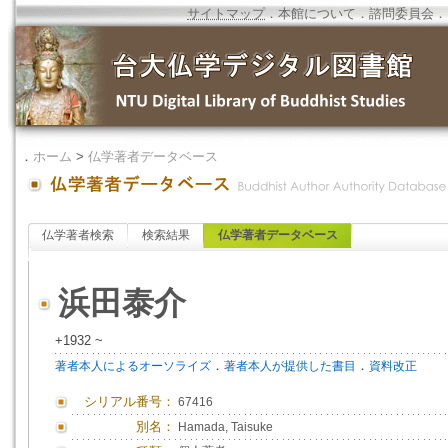
サイトマップ
．
本館について
．
諮問委員会
．
．
ホーム
>
仏学著者データベース
仏学著者検索
検索結果
仏学著者データベース
浜田泰介
+1932 ~
．
．
著者本人によるオーソライズ
著者本人が提供した書目
資料改正
シリアル番号：
67416
別名：
Hamada, Taisuke