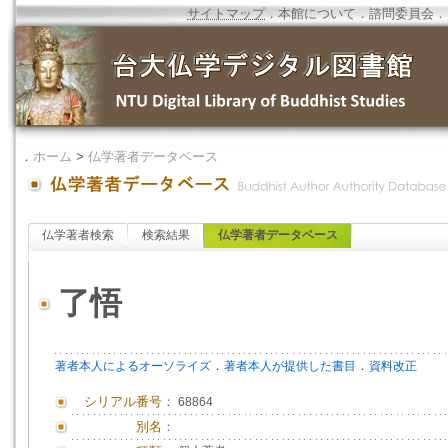
サイトマップ
．
本館について
．
諮問委員会
．
．
ホーム
>
仏学著者データベース
仏学著者検索
検索結果
仏学著者データベース
了悟
．
．
著者本人によるオーソライズ
著者本人が提供した書目
資料改正
シリアル番号：
68864
別名：