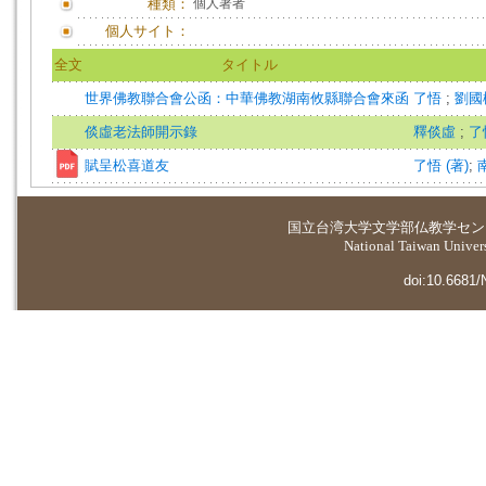
種類：
個人著者
個人サイト：
全文
タイトル
世界佛教聯合會公函：中華佛教湖南攸縣聯合會來函
了悟
;
劉國
倓虛老法師開示錄
釋倓虛
;
了
賦呈松喜道友
了悟 (著)
;
南
国立台湾大学
文学部仏教学セン
National Taiwan Universi
doi:10.6681