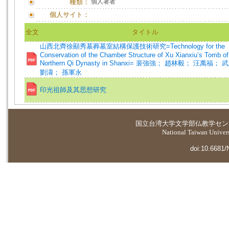
種類：
個人著者
個人サイト：
全文
タイトル
山西北齊徐顯秀墓葬墓室結構保護技術研究=Technology for the
Conservation of the Chamber Structure of Xu Xianxiu’s Tomb of
Northern Qi Dynasty in Shanxi= 裴強強； 趙林毅； 汪萬福；
劉濤； 孫軍永
印光祖師及其思想研究
国立台湾大学
文学部仏教学セン
National Taiwan Universi
doi:10.6681