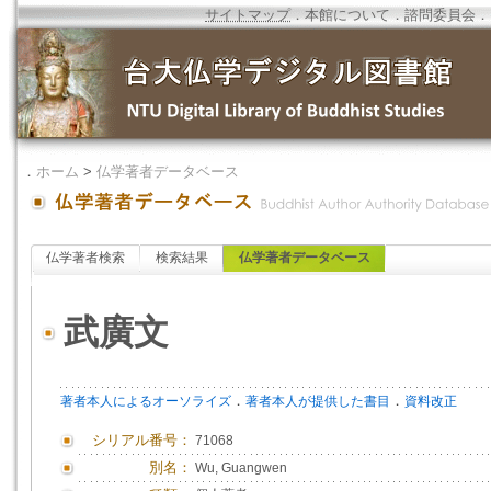
サイトマップ
．
本館について
．
諮問委員会
．
．
ホーム
>
仏学著者データベース
仏学著者検索
検索結果
仏学著者データベース
武廣文
．
．
著者本人によるオーソライズ
著者本人が提供した書目
資料改正
シリアル番号：
71068
別名：
Wu, Guangwen